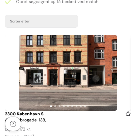
Opret søgeagent og få besked ved match
Sorter efter
Item
2300 København S
Amagerbrogade, 138,
1
of
Leje: 13.172 kr.
9
2