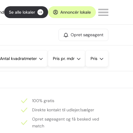
ind
Se alle lokaler
Annoncér lokale
Opret søgeagent
Antal kvadratmeter
Pris pr. mdr
Pris
100% gratis
Direkte kontakt til udlejer/sælger
Opret søgeagent og få besked ved
match