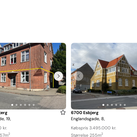
Item
jerg
6700 Esbjerg
e, 19,
Englandsgade, 8,
1
of
 kr.
Købspris 3.495.000 kr.
6
2
2
157m
Størrelse 255m