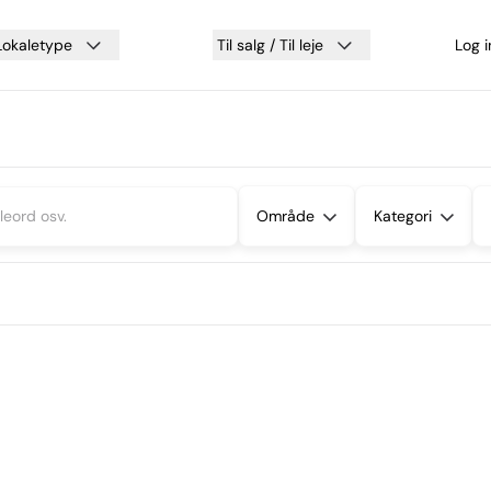
Lokaletype
Til salg / Til leje
Log 
Område
Kategori