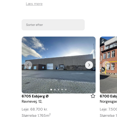
Læs mere
Sorter efter
Item
Item
6705 Esbjerg Ø
6700 Esb
Ravnevej, 12,
Norgesgad
1
1
of
of
Leje: 68.700 kr.
Leje: 7.500
5
6
2
Størrelse 1.765m
Størrelse 