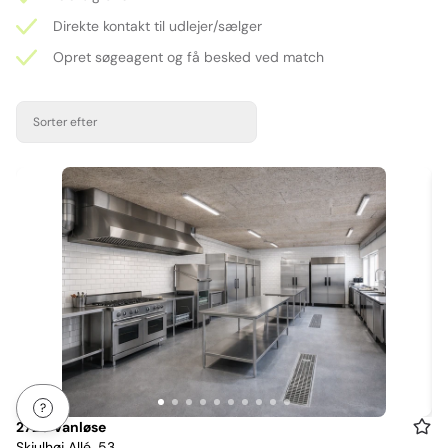
Direkte kontakt til udlejer/sælger
Opret søgeagent og få besked ved match
Sorter efter
Item
2720 Vanløse
Skjulhøj Allé, 53,