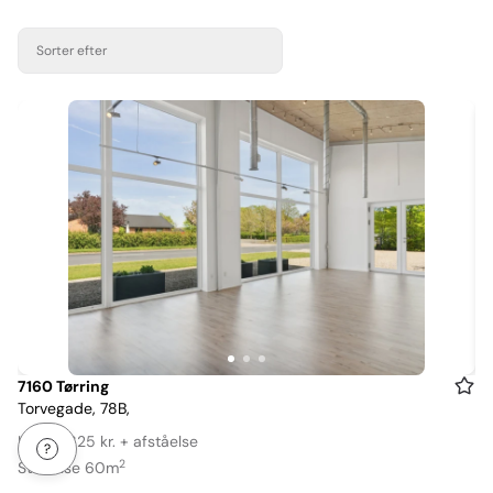
Sorter efter
Item
7160 Tørring
Torvegade, 78B,
1
of
Leje: 5.625 kr. + afståelse
3
2
Størrelse 60m