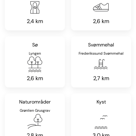
2,4 km
2,6 km
Sø
Svømmehal
Lyngen
Frederikssund Svømmehal
2,6 km
2,7 km
Naturområder
Kyst
Grønlien Grusgrav
2,8 km
3,0 km