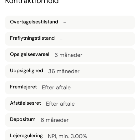
Kontraktforhold
Skab et unikt og indbydende rum, der reflekterer din 
vision og stil.

Udsugning
Overtagelsestilstand
-
Hvis lejemålet har fanget din interesse, så kig nærmere 
på billederne, eller kontakt os i dag for en dialog eller en 
Fraflytningstilstand
-
fremvisning
Opsigelsesvarsel
6 måneder
Uopsigelighed
36 måneder
Fremlejeret
Efter aftale
Afståelsesret
Efter aftale
Depositum
6 måneder
Lejeregulering
NPI, min. 3.00%