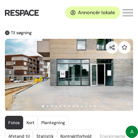
Annoncér lokale
Til søgning
Item
1
Fotos
Kort
Plantegning
of
A
13
Afstand til
Statistik
Kontraktforhold
Energimærke