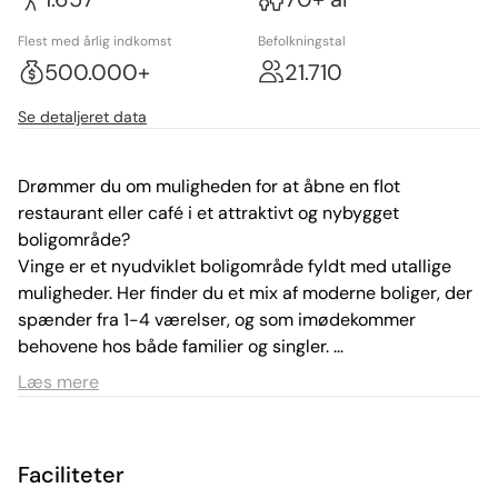
Flest med årlig indkomst
Befolkningstal
500.000+
21.710
Se detaljeret data
Drømmer du om muligheden for at åbne en flot 
restaurant eller café i et attraktivt og nybygget 
boligområde?

Vinge er et nyudviklet boligområde fyldt med utallige 
muligheder. Her finder du et mix af moderne boliger, der 
spænder fra 1-4 værelser, og som imødekommer 
behovene hos både familier og singler. 

Læs mere
Området er designet til at skabe en levende og 
dynamisk atmosfære, hvor beboere og besøgende kan 
nyde godt af både afslapning og aktivitet.

Faciliteter