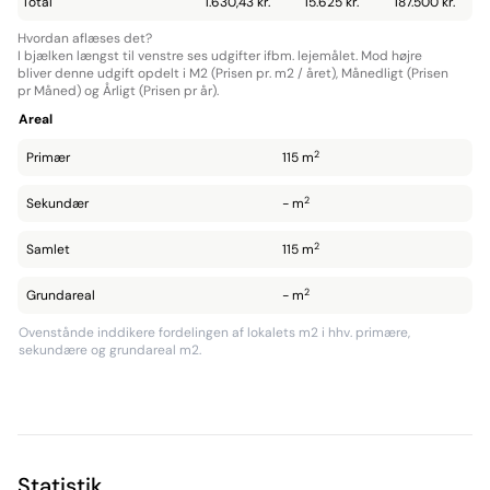
Total
1.630,43 kr.
15.625 kr.
187.500 kr.
Hvordan aflæses det?
I bjælken længst til venstre ses udgifter ifbm. lejemålet. Mod højre
bliver denne udgift opdelt i M2 (Prisen pr. m2 / året), Månedligt (Prisen
pr Måned) og Årligt (Prisen pr år).
Areal
2
Primær
115 m
2
Sekundær
- m
2
Samlet
115 m
2
Grundareal
- m
Ovenstånde inddikere fordelingen af lokalets m2 i hhv. primære,
sekundære og grundareal m2.
Statistik