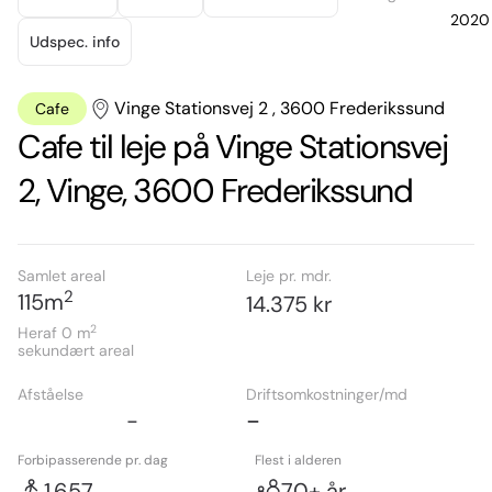
2020
Udspec. info
Vinge Stationsvej 2 , 3600 Frederikssund
Cafe
Cafe til leje på Vinge Stationsvej
2, Vinge, 3600 Frederikssund
Samlet areal
Leje pr. mdr.
2
115
m
14.375 kr
2
Heraf 0
m
sekundært areal
Afståelse
Driftsomkostninger/md
-
-
Forbipasserende pr. dag
Flest i alderen
1.657
70+ år