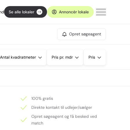
ind
Se alle lokaler
Annoncér lokale
Opret søgeagent
Antal kvadratmeter
Pris pr. mdr
Pris
100% gratis
Direkte kontakt til udlejer/sælger
Opret søgeagent og få besked ved
match