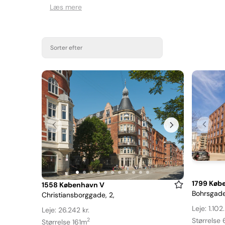
Læs mere
Sorter efter
Item
1799 Køb
Item
1558 København V
Bohrsgade
Christiansborggade, 2,
1
1
of
of
Leje: 1.102
Leje: 26.242 kr.
10
11
Størrelse
2
Størrelse 161m