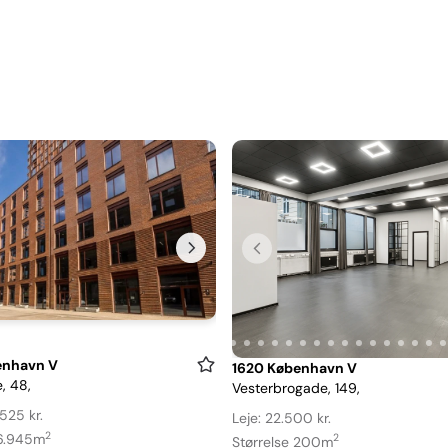
enhavn V
Item
1620 København V
, 48,
Vesterbrogade, 149,
1
of
.525 kr.
Leje: 22.500 kr.
2
29
 6.945m
2
Størrelse 200m