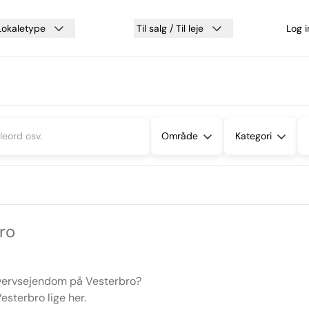
Lokaletype
Til salg / Til leje
Log 
Område
Kategori
ro
rhvervsejendom på Vesterbro?
Vesterbro lige her.