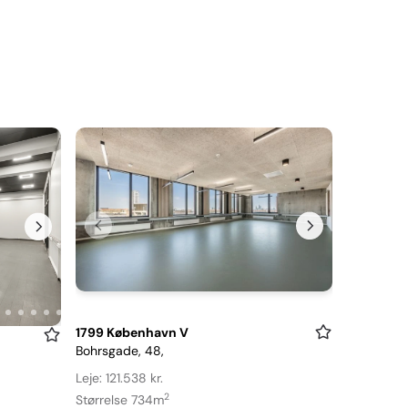
Item
1799 København V
Bohrsgade, 48,
1
of
Leje: 121.538 kr.
10
2
Størrelse 734m