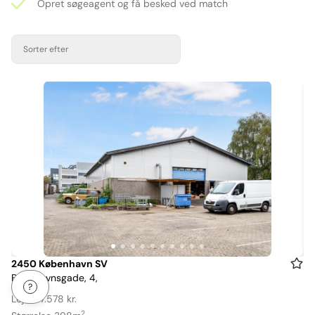
Opret søgeagent og få besked ved match
Sorter efter
Item
2450 København SV
Bådehavnsgade, 4,
1
of
Leje: 37.578 kr.
10
2