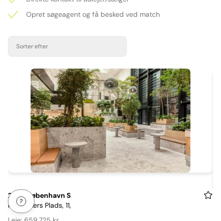
Opret søgeagent og få besked ved match
Sorter efter
Item
2300 København S
Kay Fiskers Plads, 11,
1
of
Leje: 659.725 kr.