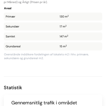
pr Måned) og Årligt (Prisen pr år).
Areal
2
Primær
130 m
2
Sekundær
17 m
2
Samlet
147 m
2
Grundareal
15 m
Ovenstånde inddikere fordelingen af lokalets m2 i hhv. primære,
sekundære og grundareal m2.
Statistik
Gennemsnitlig trafik i området