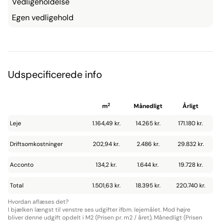
Vedligeholdelse
Egen vedligehold
Udspecificerede info
2
m
Månedligt
Årligt
Leje
1.164,49 kr.
14.265 kr.
171.180 kr.
Driftsomkostninger
202,94 kr.
2.486 kr.
29.832 kr.
Acconto
134,2 kr.
1.644 kr.
19.728 kr.
Total
1.501,63 kr.
18.395 kr.
220.740 kr.
Hvordan aflæses det?
I bjælken længst til venstre ses udgifter ifbm. lejemålet. Mod højre
bliver denne udgift opdelt i M2 (Prisen pr. m2 / året), Månedligt (Prisen