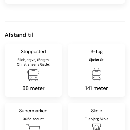
Afstand til
Stoppested
S-tog
Ellebjergvej (Borgm.
Sjælør St.
Christiansens Gade)
88 meter
141 meter
Supermarked
Skole
365discount
Ellebjerg Skole