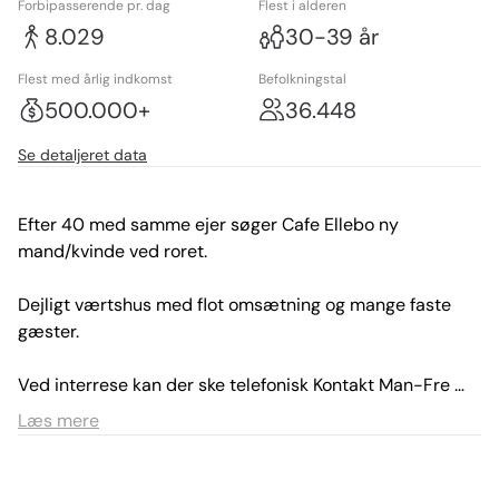
Forbipasserende pr. dag
Flest i alderen
8.029
30-39 år
Flest med årlig indkomst
Befolkningstal
500.000+
36.448
Se detaljeret data
Efter 40 med samme ejer søger Cafe Ellebo ny 
mand/kvinde ved roret.

Dejligt værtshus med flot omsætning og mange faste 
gæster.

Ved interrese kan der ske telefonisk Kontakt Man-Fre 
(11-13) eller pr Mail.

Læs mere
+45 23340628

Ellebo@hotmail.com