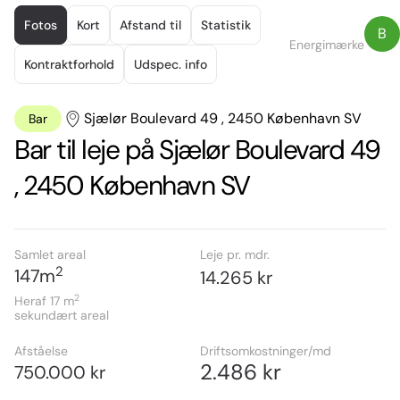
Item
1
Fotos
Kort
Afstand til
Statistik
B
of
Energimærke
4
Kontraktforhold
Udspec. info
Sjælør Boulevard 49 , 2450 København SV
Bar
Bar til leje på Sjælør Boulevard 49
, 2450 København SV
Samlet areal
Leje pr. mdr.
2
147
m
14.265 kr
2
Heraf 17
m
sekundært areal
Afståelse
Driftsomkostninger/md
2.486 kr
750.000 kr