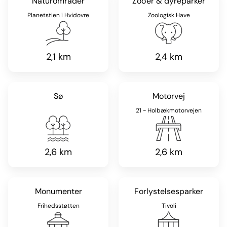
Naturområder
Zoo'er & dyreparker
Planetstien i Hvidovre
Zoologisk Have
2,1 km
2,4 km
Sø
Motorvej
21 - Holbækmotorvejen
2,6 km
2,6 km
Monumenter
Forlystelsesparker
Frihedsstøtten
Tivoli