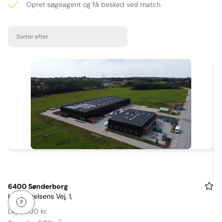
Opret søgeagent og få besked ved match
Sorter efter
Item
6400 Sønderborg
Ingolf Nielsens Vej, 1,
1
of
Leje: 500 kr.
2