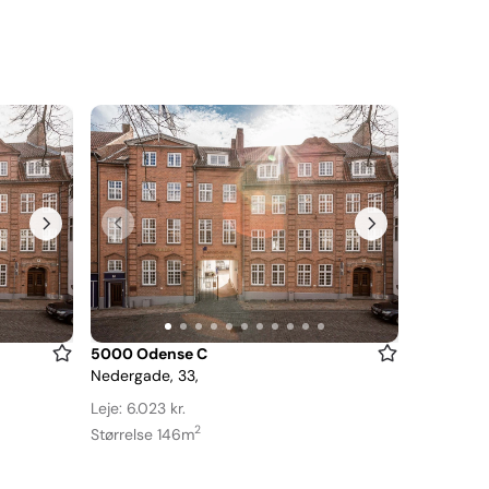
Item
5000 Odense C
Nedergade, 33,
1
of
Leje: 6.023 kr.
11
2
Størrelse 146m