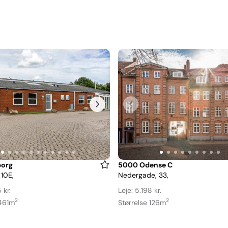
Item
org
5000 Odense C
 10E,
Nedergade, 33,
1
of
 kr.
Leje: 5.198 kr.
9
2
2
 461m
Størrelse 126m