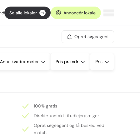
ind
Se alle lokaler
Annoncér lokale
Opret søgeagent
Antal kvadratmeter
Pris pr. mdr
Pris
100% gratis
Direkte kontakt til udlejer/sælger
Opret søgeagent og få besked ved
match