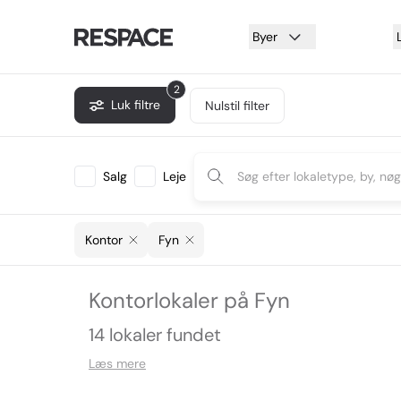
Byer
2
Luk filtre
Nulstil filter
Salg
Leje
Kontor
Fyn
Kontorlokaler på Fyn
14 lokaler fundet
Læs mere