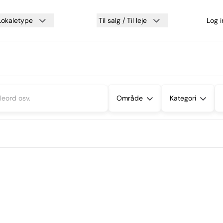
Lokaletype
Til salg / Til leje
Log 
Område
Kategori