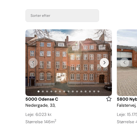
Sorter efter
Item
Item
5000 Odense C
5800 Nyb
Nedergade, 33,
Falstervej,
1
1
of
of
Leje: 6.023 kr.
Leje: 15.175
15
11
2
Størrelse 146m
Størrelse