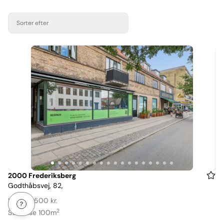
Sorter efter
Item
2000 Frederiksberg
Godthåbsvej, 82,
1
of
Leje: 22.500 kr.
18
2
Størrelse 100m