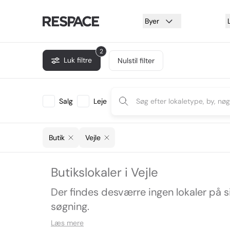
Byer
2
Luk filtre
Nulstil filter
Salg
Leje
Butik
Vejle
Butikslokaler i Vejle
Der findes desværre ingen lokaler på 
søgning.
Læs mere