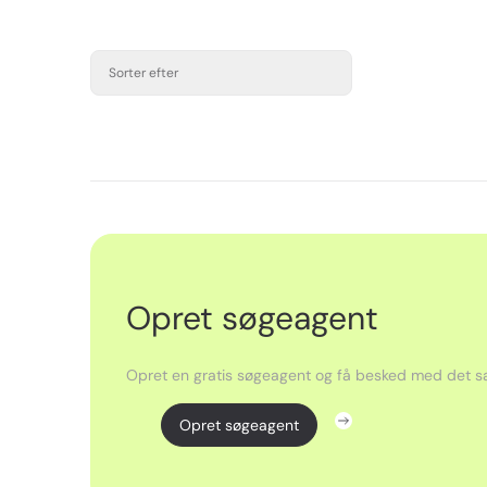
Sorter efter
Opret søgeagent
Opret en gratis søgeagent og få besked med det sa
Opret søgeagent