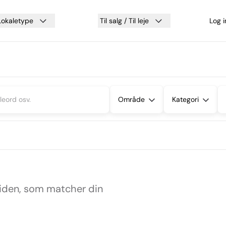
Lokaletype
Til salg / Til leje
Log 
Område
Kategori
siden, som matcher din