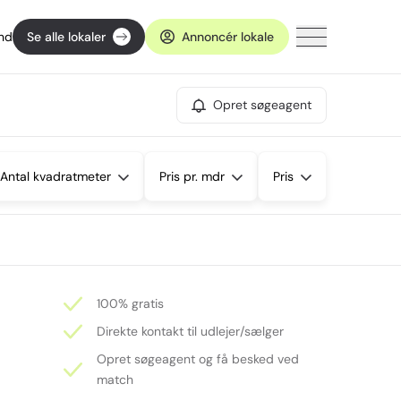
ind
Se alle lokaler
Annoncér lokale
Opret søgeagent
Antal kvadratmeter
Pris pr. mdr
Pris
100% gratis
Direkte kontakt til udlejer/sælger
Opret søgeagent og få besked ved
match