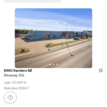
Item
8960 Randers SØ
Århusvej, 103,
1
of
Leje: 52.438 kr.
3
2
Størrelse 839m