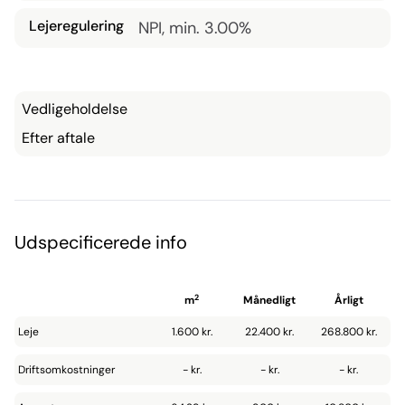
Lejeregulering
NPI, min. 3.00%
Vedligeholdelse
Efter aftale
Udspecificerede info
2
m
Månedligt
Årligt
Leje
1.600 kr.
22.400 kr.
268.800 kr.
Driftsomkostninger
- kr.
- kr.
- kr.