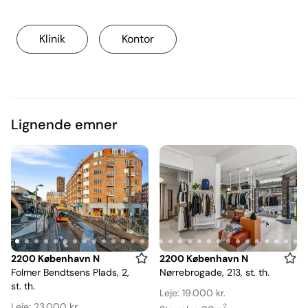
Klinik
Kontor
Lignende emner
Item
Item
2200 København N
2200 København N
Folmer Bendtsens Plads, 2,
Nørrebrogade, 213, st. th.
1
1
st. th.
of
of
Leje: 19.000 kr.
Leje: 23.000 kr.
2