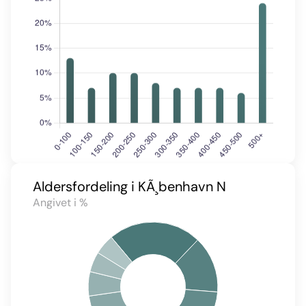
Aldersfordeling i KÃ¸benhavn N
Angivet i %