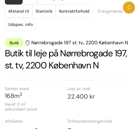
of
C
15
Afstand til
Statistik
Kontraktforhold
Energimærke
Udspec. info
Nørrebrogade 197 st. tv., 2200 København N
Butik
Butik til leje på Nørrebrogade 197,
st. tv, 2200 København N
Samlet areal
Leje pr. mdr.
2
168
m
22.400 kr
2
Heraf 0
m
sekundært areal
Afståelse
Driftsomkostninger/md
-
-