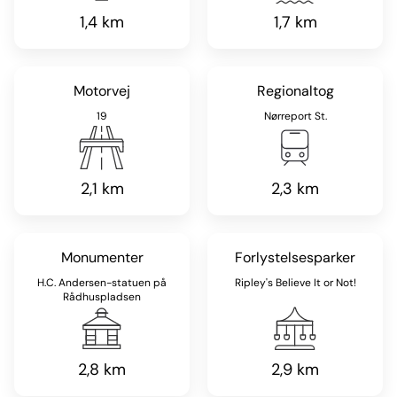
1,4 km
1,7 km
Motorvej
Regionaltog
19
Nørreport St.
2,1 km
2,3 km
Monumenter
Forlystelsesparker
H.C. Andersen-statuen på
Ripley's Believe It or Not!
Rådhuspladsen
2,8 km
2,9 km