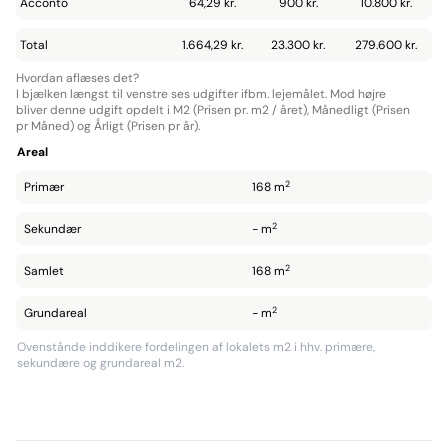
Acconto
64,29 kr.
900 kr.
10.800 kr.
Total
1.664,29 kr.
23.300 kr.
279.600 kr.
Hvordan aflæses det?
I bjælken længst til venstre ses udgifter ifbm. lejemålet. Mod højre
bliver denne udgift opdelt i M2 (Prisen pr. m2 / året), Månedligt (Prisen
pr Måned) og Årligt (Prisen pr år).
Areal
2
Primær
168 m
2
Sekundær
- m
2
Samlet
168 m
2
Grundareal
- m
Ovenstånde inddikere fordelingen af lokalets m2 i hhv. primære,
sekundære og grundareal m2.