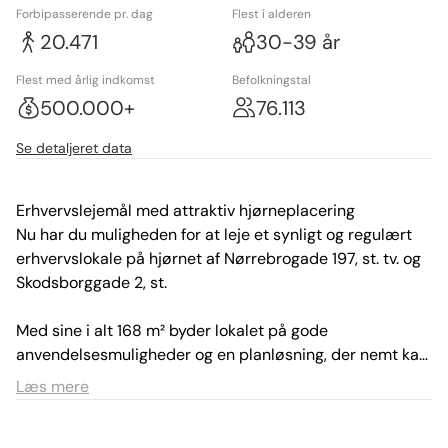
Forbipasserende pr. dag
Flest i alderen
20.471
30-39 år
Flest med årlig indkomst
Befolkningstal
500.000+
76.113
Se detaljeret data
Erhvervslejemål med attraktiv hjørneplacering

Nu har du muligheden for at leje et synligt og regulært 
erhvervslokale på hjørnet af Nørrebrogade 197, st. tv. og 
Skodsborggade 2, st.

Med sine i alt 168 m² byder lokalet på gode 
anvendelsesmuligheder og en planløsning, der nemt kan 
tilpasses forskellige behov – hvad enten det er butik 
Læs mere
eller showroom.
