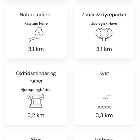
Naturområder
Zoo'er & dyreparker
Kaptajn Nalle
Zoologisk Have
3,1 km
3,1 km
Oldtidsminder og
Kyst
ruiner
Hjortspringbåden
3,2 km
3,3 km
Skov
Letbane