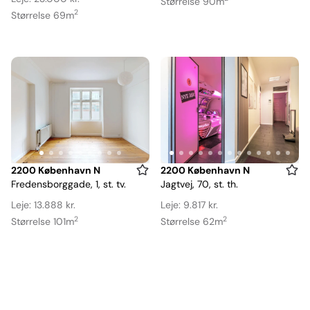
14
17
Størrelse 90m
2
Størrelse 69m
Item
Item
2200 København N
2200 København N
Fredensborggade, 1, st. tv.
Jagtvej, 70, st. th.
1
1
of
of
Leje: 13.888 kr.
Leje: 9.817 kr.
9
13
2
2
Størrelse 101m
Størrelse 62m