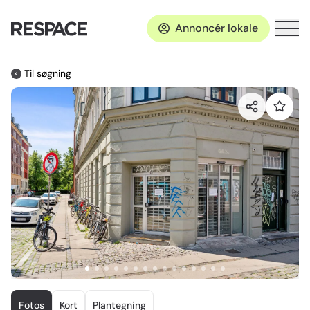
Annoncér lokale
Til søgning
Item
1
Fotos
Kort
Plantegning