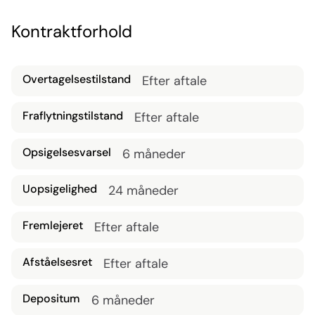
stort antal hver dag.
Prøverum
Kontraktforhold
Overtagelsestilstand
Efter aftale
Fraflytningstilstand
Efter aftale
Opsigelsesvarsel
6 måneder
Uopsigelighed
24 måneder
Fremlejeret
Efter aftale
Afståelsesret
Efter aftale
Depositum
6 måneder