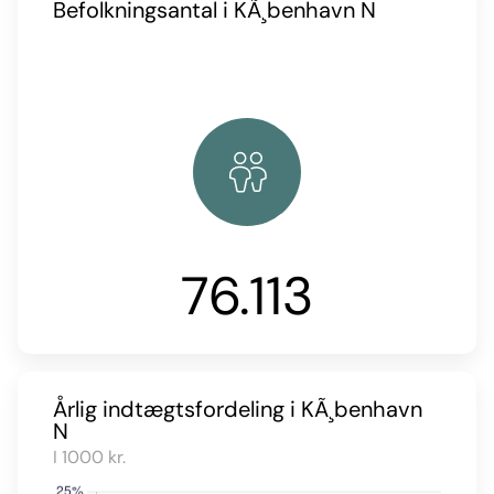
Befolkningsantal i KÃ¸benhavn N
76.113
Årlig indtægtsfordeling i KÃ¸benhavn
N
I 1000 kr.