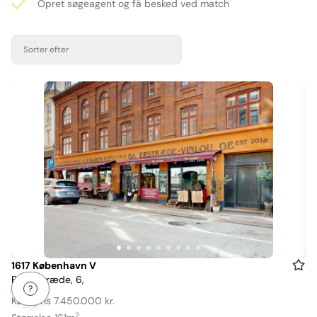
Opret søgeagent og få besked ved match
Sorter efter
Item
1617 København V
Bagerstræde, 6,
1
of
Købspris 7.450.000 kr.
9
2