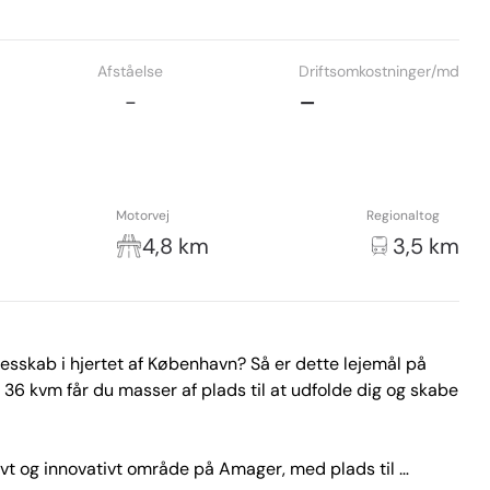
Afståelse
Driftsomkostninger/md
-
-
Motorvej
Regionaltog
4,8 km
3,5 km
lesskab i hjertet af København? Så er dette lejemål på 
å 36 kvm får du masser af plads til at udfolde dig og skabe 
tivt og innovativt område på Amager, med plads til 