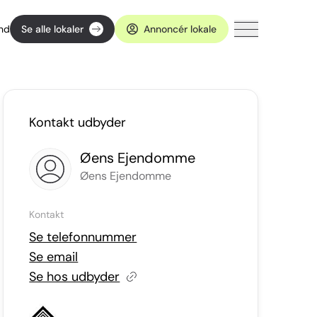
ind
Se alle lokaler
Annoncér lokale
Kontakt udbyder
Øens Ejendomme
Øens Ejendomme
Kontakt
Se telefonnummer
Se email
Se hos udbyder