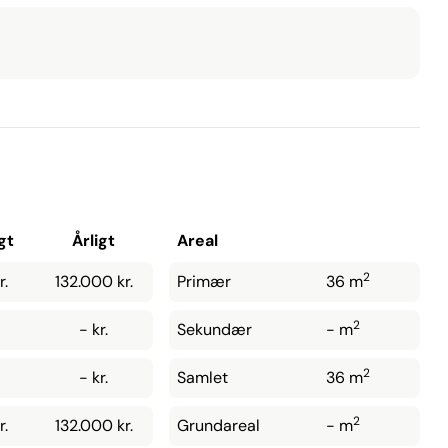
gt
Årligt
Areal
2
r.
132.000 kr.
Primær
36 m
2
- kr.
Sekundær
- m
2
- kr.
Samlet
36 m
2
r.
132.000 kr.
Grundareal
- m