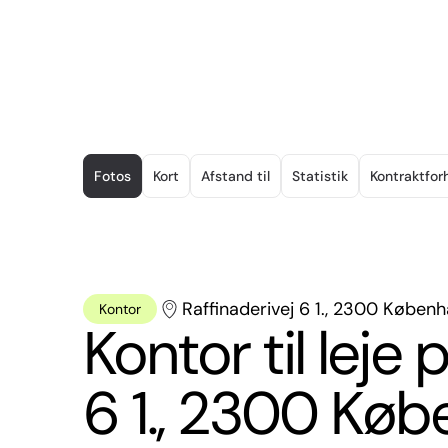
Item
1
Fotos
Kort
Afstand til
Statistik
Kontraktfor
of
11
Raffinaderivej 6 1., 2300 Køben
Kontor
Kontor til leje 
6 1., 2300 Kø