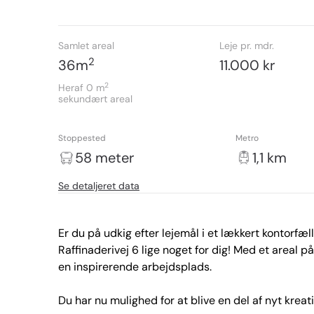
Samlet areal
Leje pr. mdr.
2
36
m
11.000 kr
2
Heraf 0
m
sekundært areal
Stoppested
Metro
58 meter
1,1 km
Se detaljeret data
Er du på udkig efter lejemål i et lækkert kontorfæl
Raffinaderivej 6 lige noget for dig! Med et areal p
en inspirerende arbejdsplads.

Du har nu mulighed for at blive en del af nyt krea