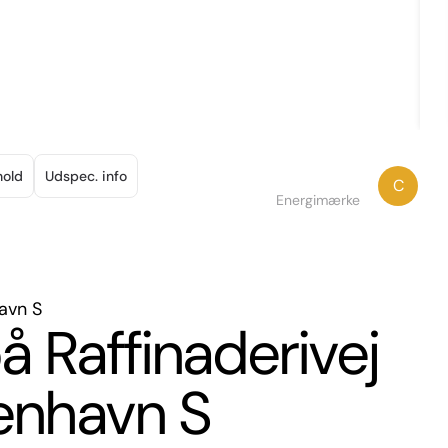
hold
Udspec. info
C
Energimærke
havn S
på Raffinaderivej
benhavn S