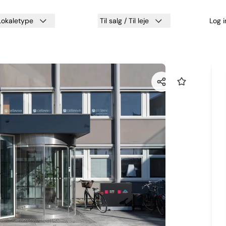
Lokaletype
Til salg / Til leje
Log 