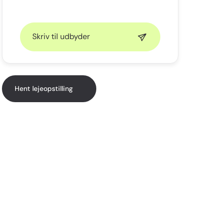
Skriv til udbyder
Hent lejeopstilling