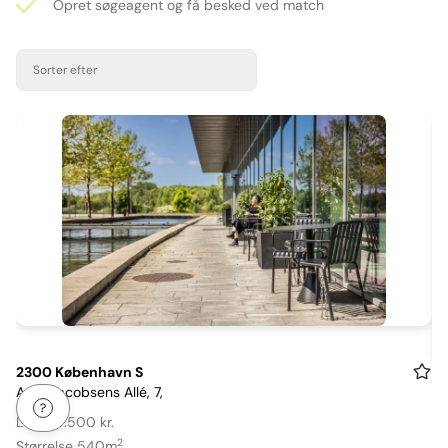
Opret søgeagent og få besked ved match
Sorter efter
Item
2300 København S
Arne Jacobsens Allé, 7,
1
of
Leje: 67.500 kr.
25
2
Størrelse 540m