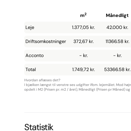
2
m
Månedligt
Leje
1.377,05 kr.
42.000 kr.
Driftsomkostninger
372,67 kr.
11366.58 kr.
Acconto
- kr.
- kr.
Total
1.749,72 kr.
53366.58 kr.
Hvordan aflæses det?
I bjælken længst til venstre ses udgifter ifbm. lejemålet. Mod høj
opdelt i M2 (Prisen pr. m2 / året), Månedligt (Prisen pr Måned) og Å
Statistik