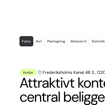
Item
1
Fotos
Kort
Plantegning
Afstand til
Statistik
of
13
Frederiksholms Kanal 4B 3., 12
Kontor
Attraktivt kon
central beligge