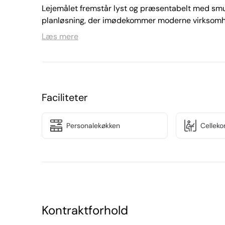
Lejemålet fremstår lyst og præsentabelt med smukk
planløsning, der imødekommer moderne virksomhe
Læs mere
Indretningen byder på et stort åbent kontorområd
disponible rum. Derudover forefindes et rummeligt
samt elevatoradgang direkte til etagen, hvilket s
Lejemålet henvender sig til rådgivningsvirksomhede
Faciliteter
central adresse kombineret med et effektivt og in
ejendomscharme og moderne indretning skaber e
Personalekøkken
Celleko
Kontraktforhold