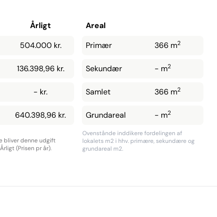
Årligt
Areal
2
504.000 kr.
Primær
366 m
2
136.398,96 kr.
Sekundær
- m
2
- kr.
Samlet
366 m
2
640.398,96 kr.
Grundareal
- m
Ovenstånde inddikere fordelingen af
re bliver denne udgift
lokalets m2 i hhv. primære, sekundære og
rligt (Prisen pr år).
grundareal m2.