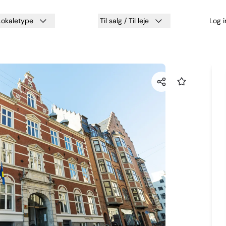
Lokaletype
Til salg / Til leje
Log 