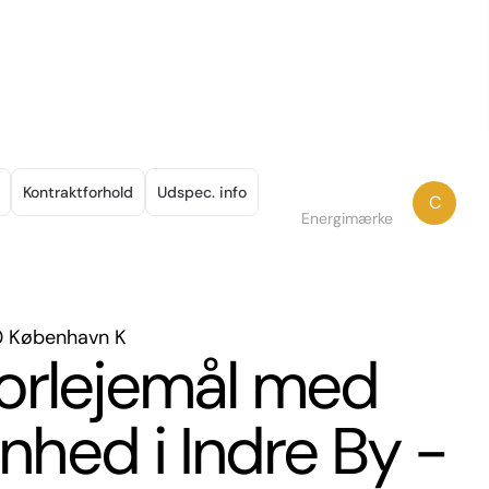
Kontraktforhold
Udspec. info
C
Energimærke
20 København K
torlejemål med
nhed i Indre By -