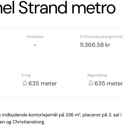
el Strand metro
Afståelse
Driftsomkostninger/md
-
11.366,58 kr
S-tog
Regionaltog
635 meter
635 meter
indbydende kontorlejemål på 336 m², placeret på 3. sal i 
n og Christiansborg.
