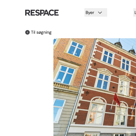
Byer
Til søgning