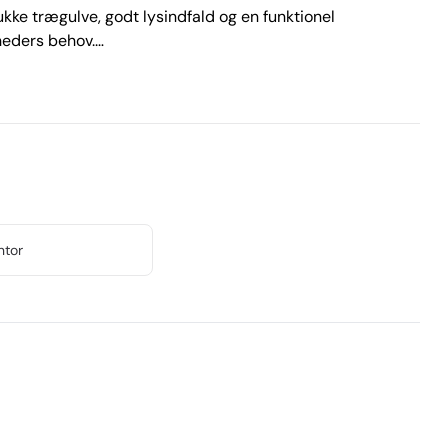
e trægulve, godt lysindfald og en funktionel 
ders behov.

e med fleksible arbejdszoner, 2 mødelokaler samt 
 køkken- og spiseområde, toilet- og depotfaciliteter 
ikrer nem adgang for både medarbejdere og gæster.

r, kreative erhverv eller organisationer, der ønsker en 
spirerende arbejdsmiljø. Kombinationen af klassisk 
n professionel ramme om hverdagen.
ntor