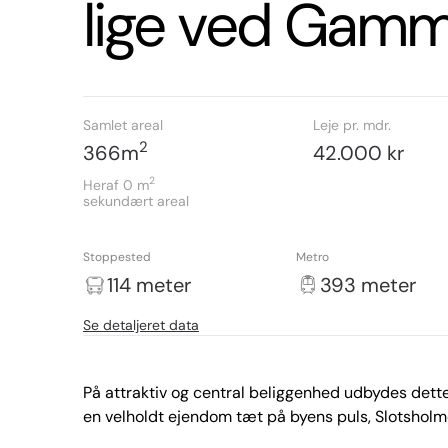
lige ved Gamm
Samlet areal
Leje pr. mdr.
2
366
m
42.000 kr
2
Heraf 0
m
sekundært areal
Stoppested
Metro
114 meter
393 meter
Se detaljeret data
På attraktiv og central beliggenhed udbydes dette 
en velholdt ejendom tæt på byens puls, Slotsholme