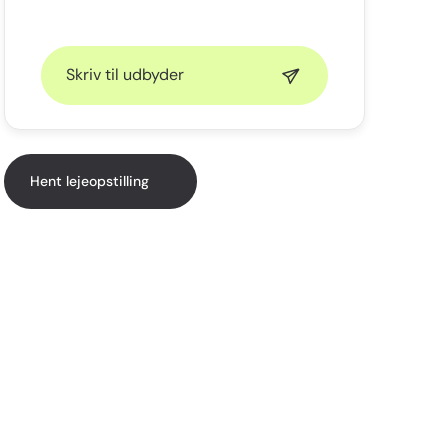
Skriv til udbyder
Hent lejeopstilling