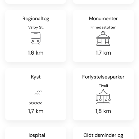
Regionaltog
Monumenter
Valby St.
Frihedsstøtten
1,6 km
1,7 km
Kyst
Forlystelsesparker
Tivoli
1,7 km
1,8 km
Hospital
Oldtidsminder og