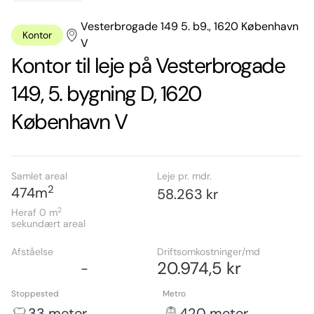
Vesterbrogade 149 5. b9., 1620 København
Kontor
V
Kontor til leje på Vesterbrogade
149, 5. bygning D, 1620
København V
Samlet areal
Leje pr. mdr.
2
474
m
58.263 kr
2
Heraf 0
m
sekundært areal
Afståelse
Driftsomkostninger/md
20.974,5 kr
-
Stoppested
Metro
33 meter
420 meter