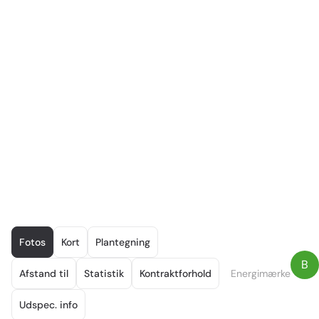
Item
1
Fotos
Kort
Plantegning
of
B
26
Afstand til
Statistik
Kontraktforhold
Energimærke
Udspec. info