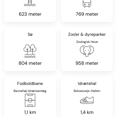
623 meter
769 meter
Sø
Zoo'er & dyreparker
Zoologisk Have
804 meter
958 meter
Fodboldbane
Idrætshal
Bavnehøj Idrætsanlæg
Bülowsvejs-Hallen
1,1 km
1,4 km