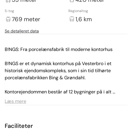
S-tog
Regionaltog
769 meter
1,6 km
Se detaljeret data
B!NGS: Fra porcelænsfabrik til moderne kontorhus

B!NGS er et dynamisk kontorhus på Vesterbro i et 
historisk ejendomskompleks, som i sin tid tilhørte 
porcelænsfabrikken Bing & Grøndahl.

Kontorejendommen består af 12 bygninger på i alt 
25.000 m² med lejemål i flere forskellige bygninger, som 
Læs mere
danner rammerne om et kreativt og inspirerende 
arbejdsmiljø.

Faciliteter
Multibrugerhuset fungerer som et business center med 