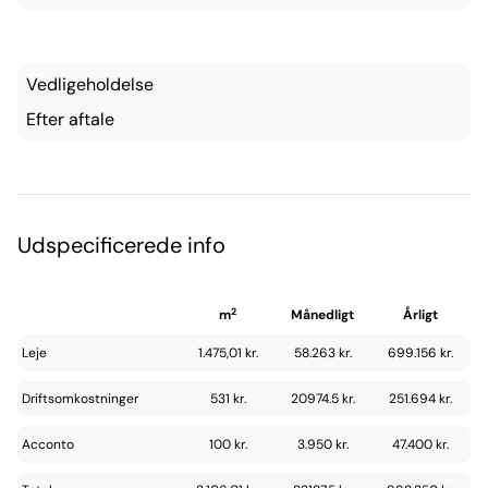
Vedligeholdelse
Efter aftale
Udspecificerede info
2
m
Månedligt
Årligt
Leje
1.475,01 kr.
58.263 kr.
699.156 kr.
Driftsomkostninger
531 kr.
20974.5 kr.
251.694 kr.
Acconto
100 kr.
3.950 kr.
47.400 kr.