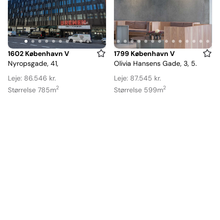
Item
Item
1602 København V
1799 København V
Nyropsgade, 41,
Olivia Hansens Gade, 3, 5.
1
1
of
of
Leje: 86.546 kr.
Leje: 87.545 kr.
10
16
2
2
Størrelse 785m
Størrelse 599m