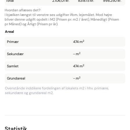
Total
2.106,01 kr.
83187.5 kr.
998.250 kr.
Hvordan aflæses det?
I bjælken længst til venstre ses udgifter ifbm. lejemålet. Mod højre
bliver denne udgift opdelt i M2 (Prisen pr. m2 / året), Månedligt (Prisen
pr Måned) og Årligt (Prisen pr år).
Areal
2
Primær
474 m
2
Sekundær
- m
2
Samlet
474 m
2
Grundareal
- m
Ovenstånde inddikere fordelingen af lokalets m2 i hhv. primære,
sekundære og grundareal m2.
Statistik