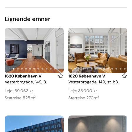
Lignende emner
Item
Item
1620 København V
1620 København V
Vesterbrogade, 149, 3.
Vesterbrogade, 149, st. b3.
1
1
of
of
Leje: 59.063 kr.
Leje: 36.000 kr.
11
30
2
2
Størrelse 525m
Størrelse 270m