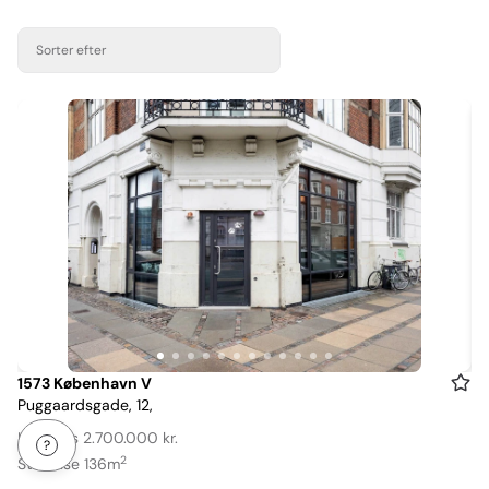
Sorter efter
Item
1573 København V
Puggaardsgade, 12,
1
of
Købspris 2.700.000 kr.
12
2
Størrelse 136m