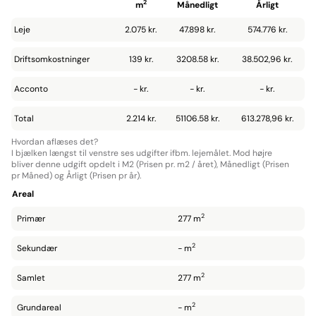
2
m
Månedligt
Årligt
Leje
2.075 kr.
47.898 kr.
574.776 kr.
Driftsomkostninger
139 kr.
3208.58 kr.
38.502,96 kr.
Acconto
- kr.
- kr.
- kr.
Total
2.214 kr.
51106.58 kr.
613.278,96 kr.
Hvordan aflæses det?
I bjælken længst til venstre ses udgifter ifbm. lejemålet. Mod højre
bliver denne udgift opdelt i M2 (Prisen pr. m2 / året), Månedligt (Prisen
pr Måned) og Årligt (Prisen pr år).
Areal
2
Primær
277 m
2
Sekundær
- m
2
Samlet
277 m
2
Grundareal
- m