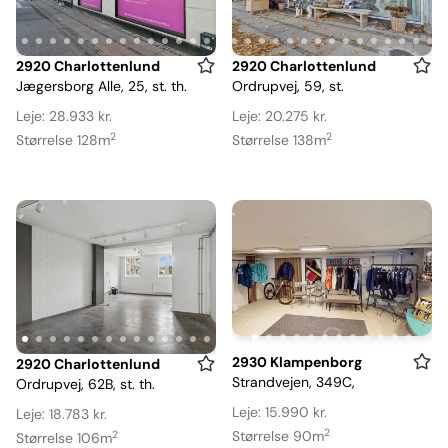
Item
Item
2920 Charlottenlund
2920 Charlottenlund
Jægersborg Alle, 25, st. th.
Ordrupvej, 59, st.
1
1
of
of
Leje: 28.933 kr.
Leje: 20.275 kr.
18
19
2
2
Størrelse 128m
Størrelse 138m
Item
2930 Klampenborg
Item
2920 Charlottenlund
Strandvejen, 349C,
Ordrupvej, 62B, st. th.
1
1
of
of
Leje: 15.990 kr.
Leje: 18.783 kr.
12
2
14
Størrelse 90m
2
Størrelse 106m