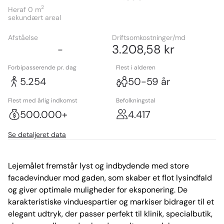
2
Heraf 0
m
sekundært areal
Afståelse
Driftsomkostninger/md
3.208,58 kr
-
Forbipasserende pr. dag
Flest i alderen
5.254
50-59 år
Flest med årlig indkomst
Befolkningstal
500.000+
4.417
Se detaljeret data
Lejemålet fremstår lyst og indbydende med store 
facadevinduer mod gaden, som skaber et flot lysindfald 
og giver optimale muligheder for eksponering. De 
karakteristiske vinduespartier og markiser bidrager til et 
elegant udtryk, der passer perfekt til klinik, specialbutik, 