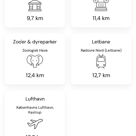
9,7 km
11,4 km
Zoo'er & dyreparker
Letbane
Zoologisk Have
Rødovre Nord (Letbane)
12,4 km
12,7 km
Lufthavn
Københavns Lufthavn,
Kastrup