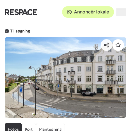
Annoncér lokale
Til søgning
Item
1
Fotos
Kort
Plantegning