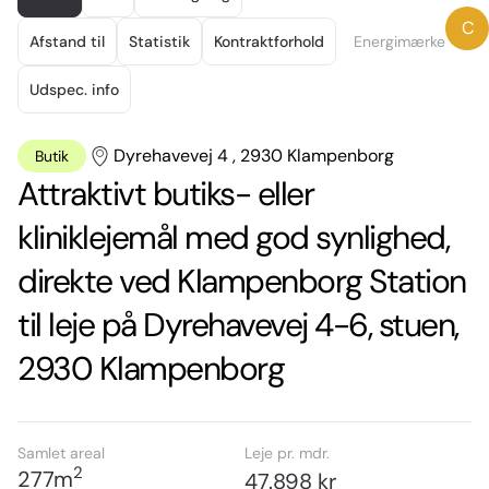
of
C
17
Afstand til
Statistik
Kontraktforhold
Energimærke
Udspec. info
Dyrehavevej 4 , 2930 Klampenborg
Butik
Attraktivt butiks- eller
kliniklejemål med god synlighed,
direkte ved Klampenborg Station
til leje på Dyrehavevej 4-6, stuen,
2930 Klampenborg
Samlet areal
Leje pr. mdr.
2
277
m
47.898 kr