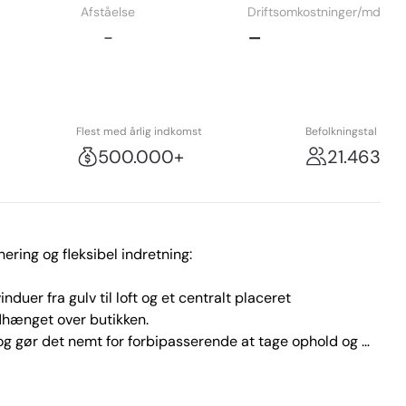
Afståelse
Driftsomkostninger/md
-
-
Flest med årlig indkomst
Befolkningstal
500.000+
21.463
ing og fleksibel indretning:

duer fra gulv til loft og et centralt placeret 
dhænget over butikken.

 og gør det nemt for forbipasserende at tage ophold og 
eligt salgsareal med gode muligheder for at præsentere 