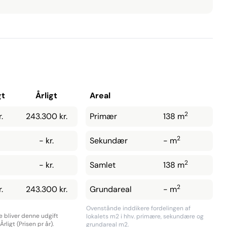
gt
Årligt
Areal
2
.
243.300 kr.
Primær
138 m
2
- kr.
Sekundær
- m
2
- kr.
Samlet
138 m
2
.
243.300 kr.
Grundareal
- m
Ovenstånde inddikere fordelingen af
re bliver denne udgift
lokalets m2 i hhv. primære, sekundære og
rligt (Prisen pr år).
grundareal m2.