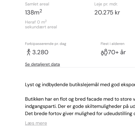
Samlet areal
Leje pr. mdr.
2
138
m
20.275 kr
2
Heraf 0
m
sekundært areal
Forbipasserende pr. dag
Flest i alderen
3.280
70+ år
Se detaljeret data
Lyst og indbydende butikslejemål med god eksponer
Butikken har en flot og bred facade med to store vin
indgangsparti. Der er gode skiltemuligheder på u
Det brede fortov giver mulighed for udeudstilling
kigge ind ad facadevinduerne.

Læs mere
Stueplan udgør 107 m² og rummer et lyst og rumm