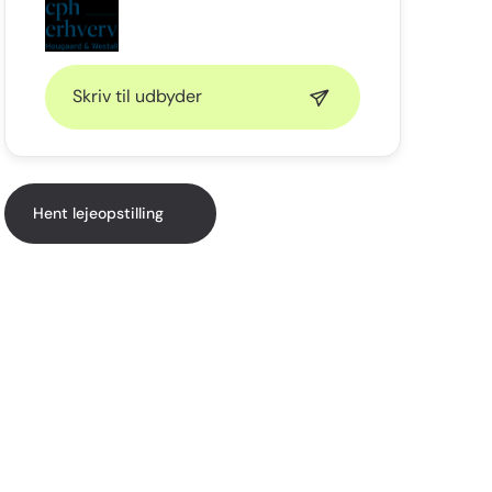
Skriv til udbyder
Hent lejeopstilling