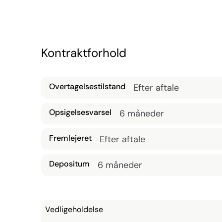
produkter. Bagerst i lokalet findes et lille tekøkken
og lager på 31 m². Lejemålet er udstyret med køleu
overtages nymalet.

Butikken egner sig ideelt til flere typer anvendelse
Ordrupvej er områdets mest besøgte handelsstrøg 
Kontraktforhold
restauranter og caféer. Området er kendt for sin 
velrenommerede gymnasier, hvilket bidrager til en 
Overtagelsestilstand
Efter aftale
Opsigelsesvarsel
6 måneder
Fremlejeret
Efter aftale
Depositum
6 måneder
Vedligeholdelse