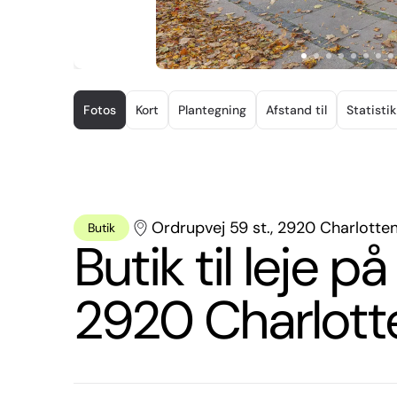
Item
1
Fotos
Kort
Plantegning
Afstand til
Statistik
of
20
Ordrupvej 59 st., 2920 Charlotte
Butik
Butik til leje p
2920 Charlott