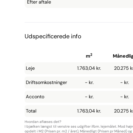
Efter aftale
Udspecificerede info
2
m
Månedli
Leje
1.763,04 kr.
20.275 kr
Driftsomkostninger
- kr.
- kr.
Acconto
- kr.
- kr.
Total
1.763,04 kr.
20.275 kr
Hvordan aflæses det?
I bjælken længst til venstre ses udgifter ifbm. lejemålet. Mod høj
opdelt i M2 (Prisen pr. m2 / året), Månedligt (Prisen pr Måned) og Å