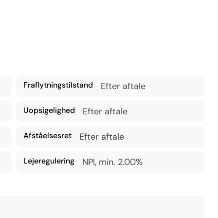
, og herfra er der nedgang til kælderen, hvor der er toilet 
nits, som sikrer et behageligt indeklima, og det 
r - såsom tøjbutik eller lignende erhverv.

og byder på et væld af specialbutikker, supermarkeder, 
stærke købekraft og huser desuden et af regionens 
stabil og daglig kundetrafik.
Fraflytningstilstand
Efter aftale
Uopsigelighed
Efter aftale
Afståelsesret
Efter aftale
Lejeregulering
NPI, min. 2.00%