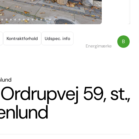
Kontraktforhold
Udspec. info
B
Energimærke
nlund
å Ordrupvej 59, st.,
enlund