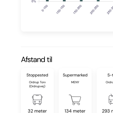
Afstand til
Stoppested
Supermarked
S-
Ordrup Torv
MENY
Ordru
(Ordrupvej)
32 meter
134 meter
293 