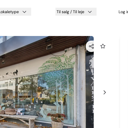
Lokaletype
Til salg / Til leje
Log 