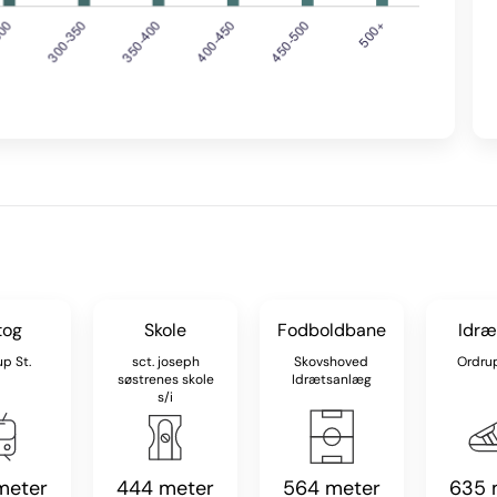
tog
Skole
Fodboldbane
Idræ
p St.
sct. joseph
Skovshoved
Ordru
søstrenes skole
Idrætsanlæg
s/i
meter
444 meter
564 meter
635 