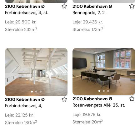
Item
Item
2100 København Ø
2100 København Ø
Forbindelsesvej, 4, st.
Rønnegade, 2, 2.
1
1
of
of
Leje: 29.500 kr.
Leje: 29.436 kr.
3
9
2
2
Størrelse 232m
Størrelse 173m
Item
2100 København Ø
Item
2100 København Ø
Rosenvængets Allé, 25, st.
Forbindelsesvej, 4,
1
1
of
of
Leje: 19.978 kr.
Leje: 22.125 kr.
3
2
3
Størrelse 20m
2
Størrelse 180m