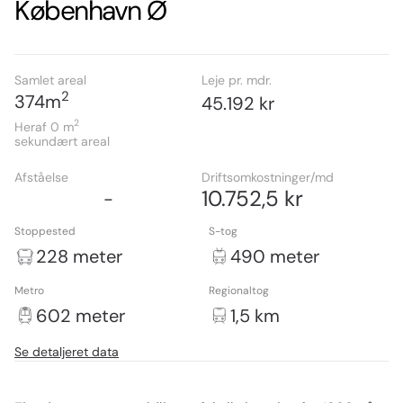
København Ø
Samlet areal
Leje pr. mdr.
2
374
m
45.192 kr
2
Heraf 0
m
sekundært areal
Afståelse
Driftsomkostninger/md
10.752,5 kr
-
Stoppested
S-tog
228 meter
490 meter
Metro
Regionaltog
602 meter
1,5 km
Se detaljeret data