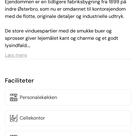
Ejendommen er en tidligere fabriksbygning fra 1899 på 
indre Østerbro, som nu er omdannet til kontorejendom 
med de flotte, originale detaljer og industrielle udtryk.

De store vinduespartier med de smukke buer og 
sprosser giver lejemålet kant og charme og et godt 
lysindfald.

Læs mere
Der er adgang til en fælles og hyggelig gårdhave, hvor 
der er mulighed for at nyde frokosten, holde et uformelt 
møde eller tage en pause. Der er nem parkering på 
Faciliteter
ejendommen med mulighed for leje af p-pladser.

Lejemålet på 4. sal udgør i alt 374 m² og fremstår som et 
Personalekøkken
lyst og meget højloftet kontormiljø med en åben 
planløsning kombineret med møderum, tekøkken og 
Cellekontor
toiletter.

De originale arkitektoniske detaljer videreføres i 