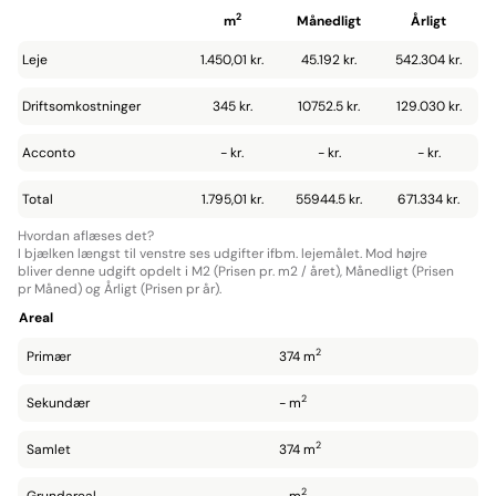
2
m
Månedligt
Årligt
Leje
1.450,01 kr.
45.192 kr.
542.304 kr.
Driftsomkostninger
345 kr.
10752.5 kr.
129.030 kr.
Acconto
- kr.
- kr.
- kr.
Total
1.795,01 kr.
55944.5 kr.
671.334 kr.
Hvordan aflæses det?
I bjælken længst til venstre ses udgifter ifbm. lejemålet. Mod højre
bliver denne udgift opdelt i M2 (Prisen pr. m2 / året), Månedligt (Prisen
pr Måned) og Årligt (Prisen pr år).
Areal
2
Primær
374 m
2
Sekundær
- m
2
Samlet
374 m
2
Grundareal
- m