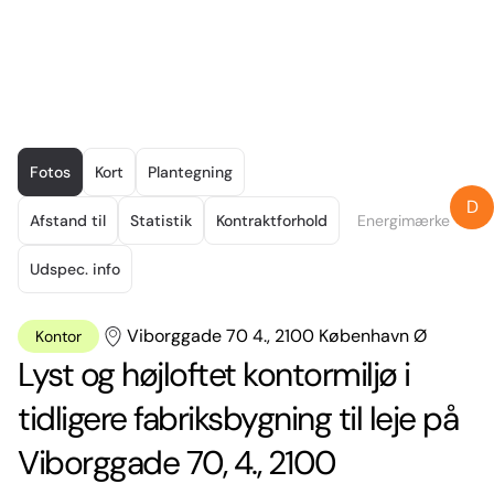
Item
1
Fotos
Kort
Plantegning
of
D
12
Afstand til
Statistik
Kontraktforhold
Energimærke
Udspec. info
Viborggade 70 4., 2100 København Ø
Kontor
Lyst og højloftet kontormiljø i
tidligere fabriksbygning til leje på
Viborggade 70, 4., 2100