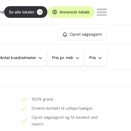
ind
Se alle lokaler
Annoncér lokale
Opret søgeagent
Antal kvadratmeter
Pris pr. mdr
Pris
100% gratis
Direkte kontakt til udlejer/sælger
Opret søgeagent og få besked ved
match