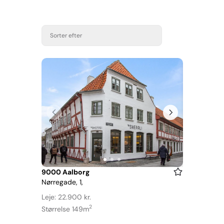
Sorter efter
Item
9000 Aalborg
Nørregade, 1,
1
of
Leje: 22.900 kr.
3
2
Størrelse 149m