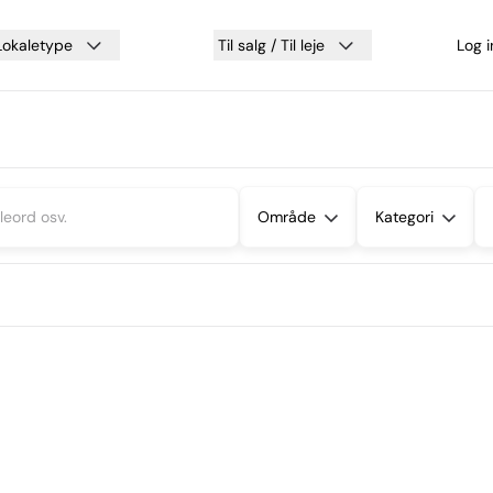
Lokaletype
Til salg / Til leje
Log 
Område
Kategori