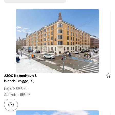
Item
2300 København S
Islands Brygge, 19,
1
of
Leje: 9.688 kr.
15
2
Størrelse 155m