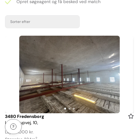
Opret søgeagent og få besked ved match
Sorter efter
Item
3480 Fredensborg
Langstrupvej, 10,
1
of
Leje: 5.000 kr.
3
2