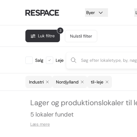
Byer
3
Luk filtre
Nulstil filter
Salg
Leje
Industri
Nordjylland
til-leje
Lager og produktionslokaler til l
5 lokaler fundet
Læs mere