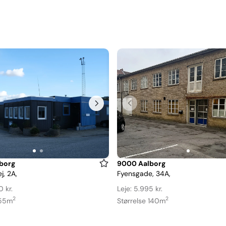
Item
borg
9000 Aalborg
j, 2A,
Fyensgade, 34A,
1
of
0 kr.
Leje: 5.995 kr.
1
2
2
 55m
Størrelse 140m