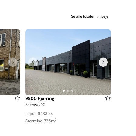
Se alle lokaler
>
Leje
Item
9800 Hjørring
Farøvej, 1C,
1
of
Leje: 29.133 kr.
3
2
Størrelse 735m