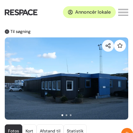
Annoncér lokale
Til søgning
Item
1
Fotos
Kort
Afstand til
Statistik