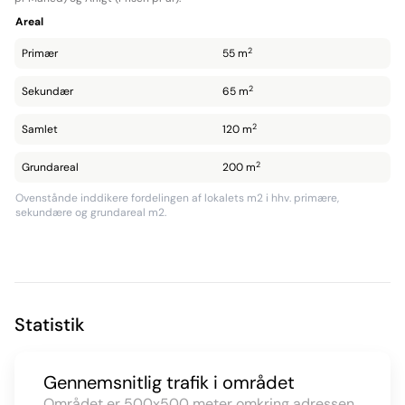
Areal
2
Primær
55 m
2
Sekundær
65 m
2
Samlet
120 m
2
Grundareal
200 m
Ovenstånde inddikere fordelingen af lokalets m2 i hhv. primære,
sekundære og grundareal m2.
Statistik
Gennemsnitlig trafik i området
Området er 500x500 meter omkring adressen.