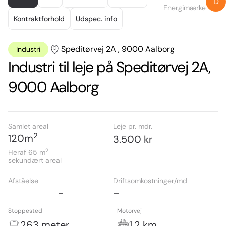
D
of
Energimærke
3
Kontraktforhold
Udspec. info
Speditørvej 2A , 9000 Aalborg
Industri
Industri til leje på Speditørvej 2A,
9000 Aalborg
Samlet areal
Leje pr. mdr.
2
120
m
3.500 kr
2
Heraf 65
m
sekundært areal
Afståelse
Driftsomkostninger/md
-
-
Stoppested
Motorvej
263 meter
1,2 km