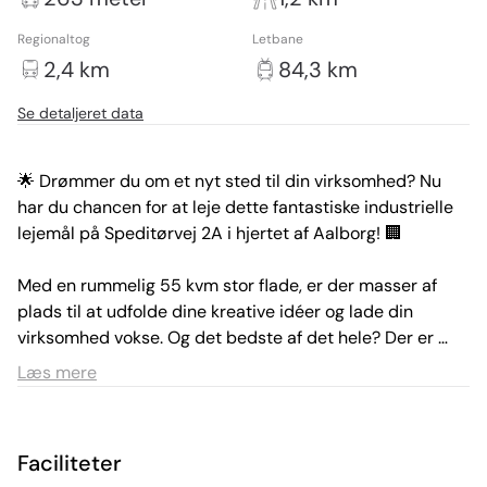
Regionaltog
Letbane
2,4 km
84,3 km
Se detaljeret data
🌟 Drømmer du om et nyt sted til din virksomhed? Nu 
har du chancen for at leje dette fantastiske industrielle 
lejemål på Speditørvej 2A i hjertet af Aalborg! 🏢

Med en rummelig 55 kvm stor flade, er der masser af 
plads til at udfolde dine kreative idéer og lade din 
virksomhed vokse. Og det bedste af det hele? Der er 
kundeparkering lige udenfor, så dine kunder nemt kan 
Læs mere
komme forbi og handle.
Faciliteter