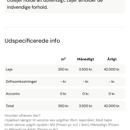
Udlejer holde alt udvendigt. Lejer afholder de
indvendige forhold.
Udspecificerede info
2
m
Månedligt
Årligt
Leje
350 kr.
3.500 kr.
42.000 kr.
Driftsomkostninger
- kr.
- kr.
- kr.
Acconto
0 kr.
0 kr.
0 kr.
Total
350 kr.
3.500 kr.
42.000 kr.
Hvordan aflæses det?
I bjælken længst til venstre ses udgifter ifbm. lejemålet. Mod højre
bliver denne udgift opdelt i M2 (Prisen pr. m2 / året), Månedligt (Prisen
pr Måned) og Årligt (Prisen pr år).