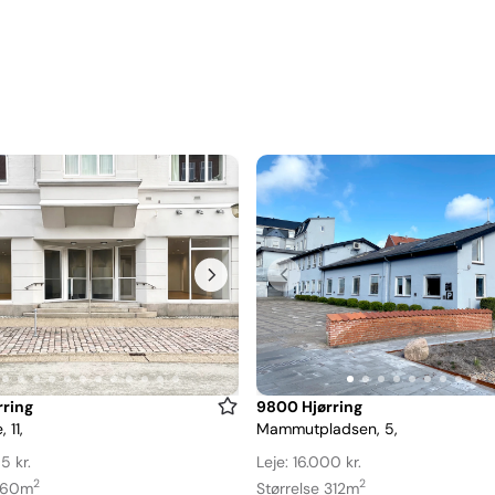
Item
ring
9800 Hjørring
 11,
Mammutpladsen, 5,
1
of
5 kr.
Leje: 16.000 kr.
9
2
2
 160m
Størrelse 312m