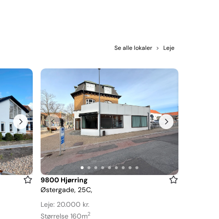
Se alle lokaler
>
Leje
Item
9800 Hjørring
Østergade, 25C,
1
of
Leje: 20.000 kr.
9
2
Størrelse 160m