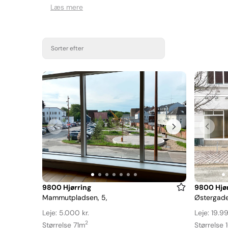
Læs mere
Sorter efter
Item
Item
9800 Hjørring
9800 Hjør
Mammutpladsen, 5,
Østergade,
1
1
of
of
Leje: 5.000 kr.
Leje: 19.99
7
13
2
Størrelse 71m
Størrelse