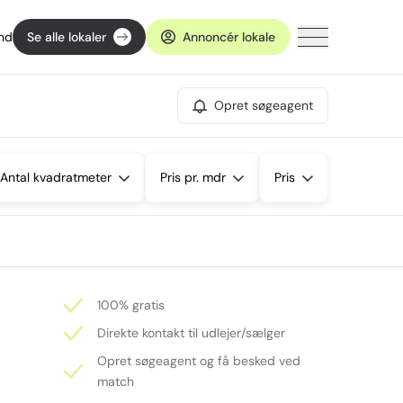
ind
Se alle lokaler
Annoncér lokale
Opret søgeagent
Antal kvadratmeter
Pris pr. mdr
Pris
100% gratis
Direkte kontakt til udlejer/sælger
Opret søgeagent og få besked ved
match