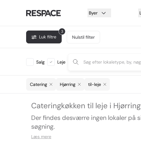
Byer
3
Luk filtre
Nulstil filter
Salg
Leje
Catering
Hjørring
til-leje
Cateringkøkken til leje i Hjørring
Der findes desværre ingen lokaler på 
søgning.
Læs mere