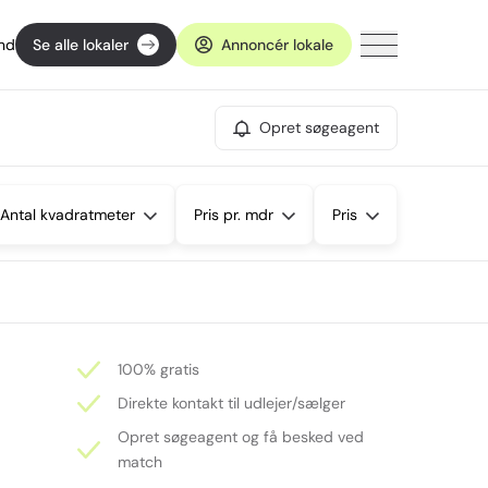
ind
Se alle lokaler
Annoncér lokale
Opret søgeagent
Antal kvadratmeter
Pris pr. mdr
Pris
100% gratis
Direkte kontakt til udlejer/sælger
Opret søgeagent og få besked ved
match