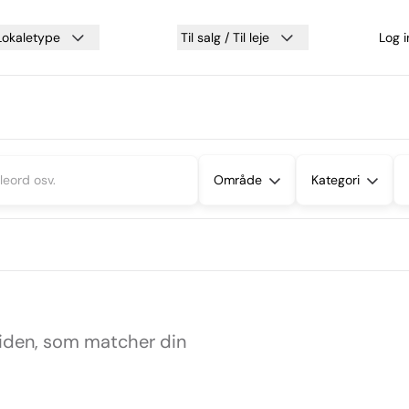
Lokaletype
Til salg / Til leje
Log 
Område
Kategori
siden, som matcher din