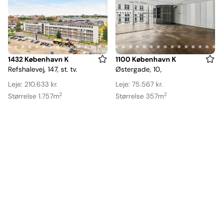
Item
Item
1432 København K
1100 København K
Refshalevej, 147, st. tv.
Østergade, 10,
1
1
of
of
Leje: 210.633 kr.
Leje: 75.567 kr.
23
25
2
2
Størrelse 1.757m
Størrelse 357m