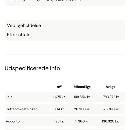
Udendørsareal
Vedligeholdelse
Efter aftale
Udspecificerede info
2
m
Månedligt
Årligt
Leje
1.675 kr.
148.656 kr.
1.783.872 kr.
Driftsomkostninger
304 kr.
26.980 kr.
323.760 kr.
Acconto
128 kr.
11.360 kr.
136.320 kr.