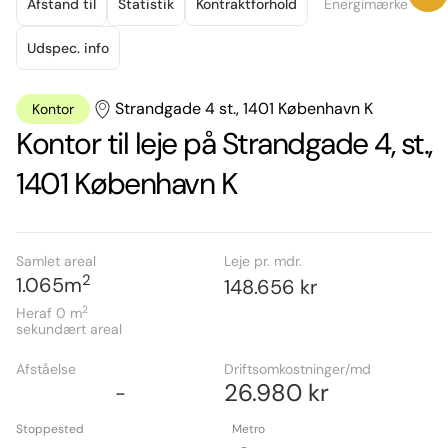
18
Afstand til
Statistik
Kontraktforhold
Energimærke
Udspec. info
Strandgade 4 st., 1401 København K
Kontor
Kontor til leje på Strandgade 4, st.,
1401 København K
Samlet areal
Leje pr. mdr.
2
1.065
m
148.656 kr
2
Heraf 0
m
sekundært areal
Afståelse
Driftsomkostninger/md
26.980 kr
-
Stoppested
Metro