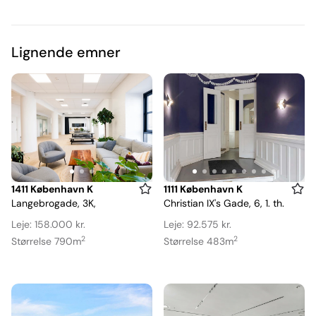
Lignende emner
Item
Item
1411 København K
1111 København K
Langebrogade, 3K,
Christian IX's Gade, 6, 1. th.
1
1
of
of
Leje: 158.000 kr.
Leje: 92.575 kr.
3
9
2
2
Størrelse 790m
Størrelse 483m