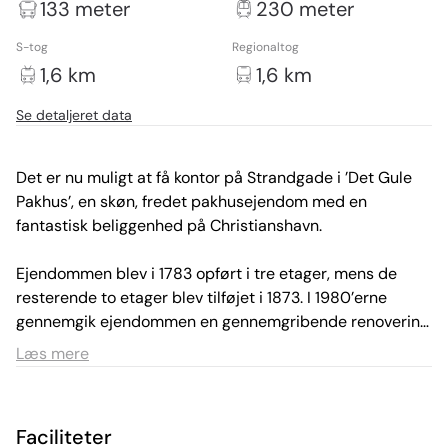
133 meter
230 meter
S-tog
Regionaltog
1,6 km
1,6 km
Se detaljeret data
Det er nu muligt at få kontor på Strandgade i ’Det Gule 
Pakhus’, en skøn, fredet pakhusejendom med en 
fantastisk beliggenhed på Christianshavn.

Ejendommen blev i 1783 opført i tre etager, mens de 
resterende to etager blev tilføjet i 1873. I 1980’erne 
gennemgik ejendommen en gennemgribende renovering 
og benyttes i dag udelukkende til kontorformål. 
Læs mere
Ejendommen på Christianshavn, har en fantastisk 
central beliggenhed lige ved Christians Kirke, tæt på 
kanalerne, i et skønt og charmerende område med 
Faciliteter
mange hyggelige caféer og restauranter.
