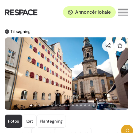
Annoncér lokale
Til søgning
Item
1
Fotos
Kort
Plantegning
of
C