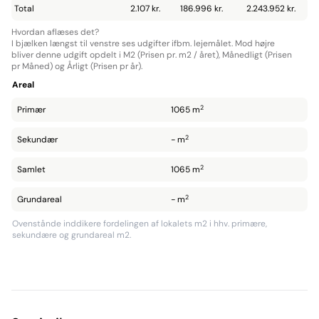
Total
2.107 kr.
186.996 kr.
2.243.952 kr.
Hvordan aflæses det?
I bjælken længst til venstre ses udgifter ifbm. lejemålet. Mod højre
bliver denne udgift opdelt i M2 (Prisen pr. m2 / året), Månedligt (Prisen
pr Måned) og Årligt (Prisen pr år).
Areal
2
Primær
1065 m
2
Sekundær
- m
2
Samlet
1065 m
2
Grundareal
- m
Ovenstånde inddikere fordelingen af lokalets m2 i hhv. primære,
sekundære og grundareal m2.