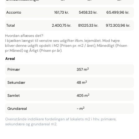
Acconto
161,73 kr.
5458.33 kr.
65.499,96 kr.
Total
2.400,75 kr.
81025.33 kr.
972.303,96 kr.
Hvordan aflæses det?
I bjælken længst til venstre ses udgifter ifbm. lejemålet. Mod højre
bliver denne udgift opdelt i M2 (Prisen pr. m2 / året), Månedligt (Prisen
pr Måned) og Årligt (Prisen pr år).
Areal
2
Primær
357 m
2
Sekundær
48 m
2
Samlet
405 m
2
Grundareal
- m
Ovenstånde inddikere fordelingen af lokalets m2 i hhv. primære,
sekundære og grundareal m2.