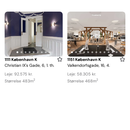
Item
Item
1111 København K
1151 København K
Christian IX's Gade, 6, 1. th.
Valkendorfsgade, 16, 4.
1
1
of
of
Leje: 92.575 kr.
Leje: 58.305 kr.
9
13
2
2
Størrelse 483m
Størrelse 468m