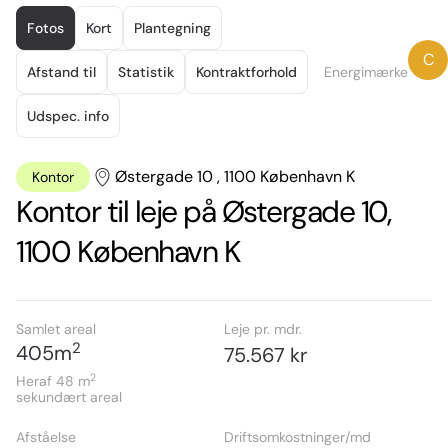
Item
1
Fotos
Kort
Plantegning
of
C
26
Afstand til
Statistik
Kontraktforhold
Energimærke
Udspec. info
Østergade 10 , 1100 København K
Kontor
Kontor til leje på Østergade 10,
1100 København K
Samlet areal
Leje pr. mdr.
2
405
m
75.567 kr
2
Heraf 48
m
sekundært areal
Afståelse
Driftsomkostninger/md