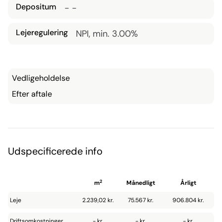
Depositum
- -
direkte ned, er der to pæne toiletter.

Lejeregulering
NPI, min. 3.00%
Alt i alt et helt fantantask minidomicil, du ikke finder 
magen til i København K.

Lejemålet overtages nyistandsat.
Vedligeholdelse
Efter aftale
Udspecificerede info
2
m
Månedligt
Årligt
Leje
2.239,02 kr.
75.567 kr.
906.804 kr.
Driftsomkostninger
- kr.
- kr.
- kr.