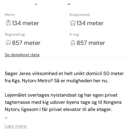
-
-
Metro
Stoppested
134 meter
134 meter
Regionaltog
S-tog
857 meter
857 meter
Se detaljeret data
Søger Jeres virksomhed et helt unikt domicil 50 meter 
fra Kgs. Nytorv Metro? Så er muligheden her nu.

Lejemålet overtages nyistandsat og har egen privat 
tagterrasse med kig udover byens tage og til Kongens 
Nytorv, ligesom I får privat elevator til alle etager.

Domicilet er beliggende på 2., 3. og 4. sal, hvor der er 119 
Læs mere
m² kontor på hver etage, i alt 357 m² unikke kontorarealer 