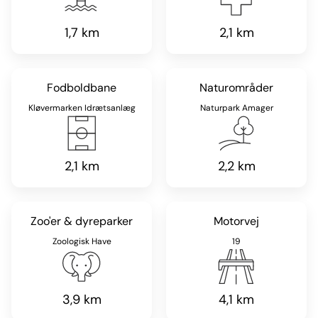
1,7 km
2,1 km
Fodboldbane
Naturområder
Kløvermarken Idrætsanlæg
Naturpark Amager
2,1 km
2,2 km
Zoo'er & dyreparker
Motorvej
Zoologisk Have
19
3,9 km
4,1 km