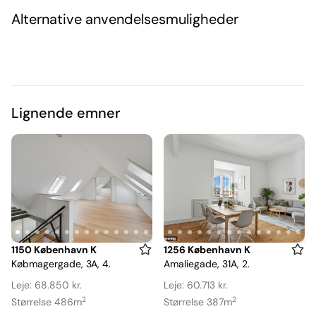
Alternative anvendelsesmuligheder
Lignende emner
Item
Item
1150 København K
1256 København K
Købmagergade, 3A, 4.
Amaliegade, 31A, 2.
1
1
of
of
Leje: 68.850 kr.
Leje: 60.713 kr.
14
20
2
2
Størrelse 486m
Størrelse 387m