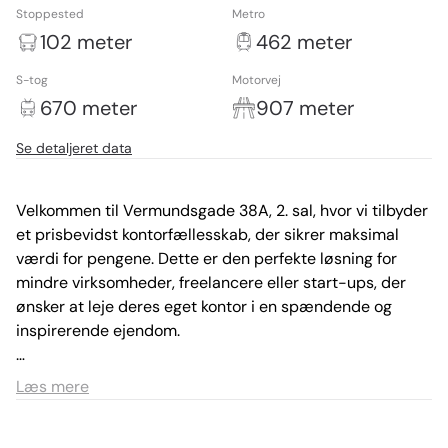
Stoppested
Metro
102 meter
462 meter
S-tog
Motorvej
670 meter
907 meter
Se detaljeret data
Velkommen til Vermundsgade 38A, 2. sal, hvor vi tilbyder 
et prisbevidst kontorfællesskab, der sikrer maksimal 
værdi for pengene. Dette er den perfekte løsning for 
mindre virksomheder, freelancere eller start-ups, der 
ønsker at leje deres eget kontor i en spændende og 
inspirerende ejendom.

Her får I mulighed for at leje jeres eget private kontor og 
Læs mere
få den nødvendige ro og plads til at fokusere på jeres 
virksomhed. Samtidig har I adgang til et gode 