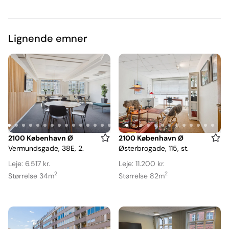
Lignende emner
Item
Item
2100 København Ø
2100 København Ø
Vermundsgade, 38E, 2.
Østerbrogade, 115, st.
1
1
of
of
Leje: 6.517 kr.
Leje: 11.200 kr.
15
13
2
2
Størrelse 34m
Størrelse 82m