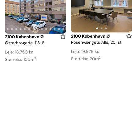
Item
2100 København Ø
Item
2100 København Ø
Rosenvængets Allé, 25, st.
Østerbrogade, 113, 8.
1
1
of
of
Leje: 19.978 kr.
Leje: 18.750 kr.
3
2
20
Størrelse 20m
2
Størrelse 150m