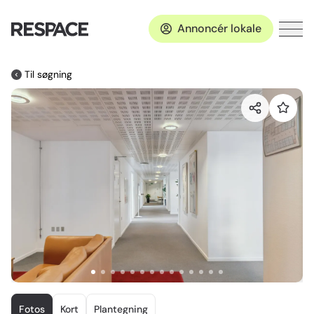
Annoncér lokale
Til søgning
Item
1
Fotos
Kort
Plantegning