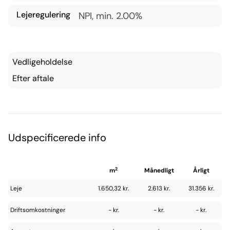
Lejeregulering
NPI, min. 2.00%
Vedligeholdelse
Efter aftale
Udspecificerede info
2
m
Månedligt
Årligt
Leje
1.650,32 kr.
2.613 kr.
31.356 kr.
Driftsomkostninger
- kr.
- kr.
- kr.