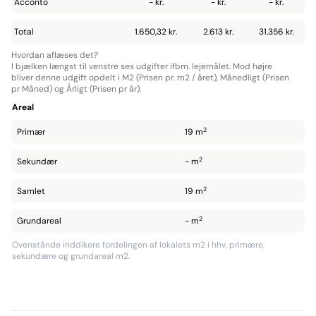
Acconto
- kr.
- kr.
- kr.
Total
1.650,32 kr.
2.613 kr.
31.356 kr.
Hvordan aflæses det?
I bjælken længst til venstre ses udgifter ifbm. lejemålet. Mod højre
bliver denne udgift opdelt i M2 (Prisen pr. m2 / året), Månedligt (Prisen
pr Måned) og Årligt (Prisen pr år).
Areal
2
Primær
19 m
2
Sekundær
- m
2
Samlet
19 m
2
Grundareal
- m
Ovenstånde inddikere fordelingen af lokalets m2 i hhv. primære,
sekundære og grundareal m2.