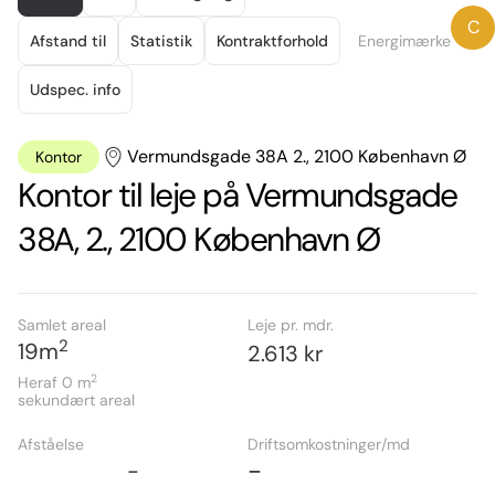
of
C
14
Afstand til
Statistik
Kontraktforhold
Energimærke
Udspec. info
Vermundsgade 38A 2., 2100 København Ø
Kontor
Kontor til leje på Vermundsgade
38A, 2., 2100 København Ø
Samlet areal
Leje pr. mdr.
2
19
m
2.613 kr
2
Heraf 0
m
sekundært areal
Afståelse
Driftsomkostninger/md
-
-