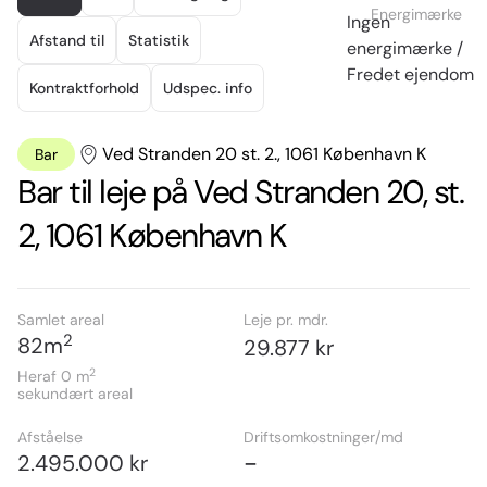
of
Energimærke
Ingen
15
Afstand til
Statistik
energimærke /
Fredet ejendom
Kontraktforhold
Udspec. info
Ved Stranden 20 st. 2., 1061 København K
Bar
Bar til leje på Ved Stranden 20, st.
2, 1061 København K
Samlet areal
Leje pr. mdr.
2
82
m
29.877 kr
2
Heraf 0
m
sekundært areal
Afståelse
Driftsomkostninger/md
-
2.495.000 kr