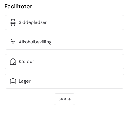
for gæster i solen

Faciliteter
• Overskud seneste 22 år

Indendørs byder baren på 84 veldisponerede m² med 
Siddepladser
plads til 50 siddende gæster. Udenfor tilbyder en 
attraktiv udestilling cirka 40 pladser – perfekt til både 
Alkoholbevilling
hverdag og events. Der er mulighed for at udvide med 
yderligere 25–30 m² ved at inddrage nabolejemålet 
(tidligere frisør) mos merleje.

Kælder
Alt inventar medfølger, og stedet er klar til overtagelse.
Lager
Se alle
Kundetoilet
Nær seværdighed