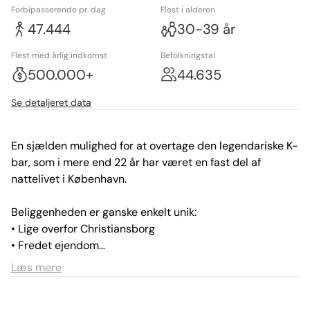
Forbipasserende pr. dag
Flest i alderen
47.444
30-39 år
Flest med årlig indkomst
Befolkningstal
500.000+
44.635
Se detaljeret data
En sjælden mulighed for at overtage den legendariske K-
bar, som i mere end 22 år har været en fast del af 
nattelivet i København.

Beliggenheden er ganske enkelt unik:

• Lige overfor Christiansborg

• Fredet ejendom

• Et stenkast fra Strøget og byens luksusbutikker

Læs mere
• Tæt på Metro, bus og taxaholdeplads

• Et levende byrum med bænke og anløbsbroer – ideelt 