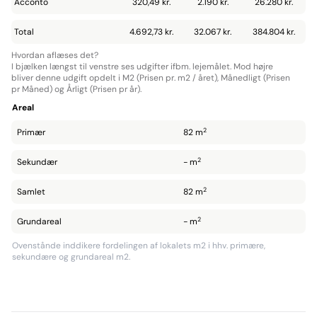
Acconto
320,49 kr.
2.190 kr.
26.280 kr.
Total
4.692,73 kr.
32.067 kr.
384.804 kr.
Hvordan aflæses det?
I bjælken længst til venstre ses udgifter ifbm. lejemålet. Mod højre
bliver denne udgift opdelt i M2 (Prisen pr. m2 / året), Månedligt (Prisen
pr Måned) og Årligt (Prisen pr år).
Areal
2
Primær
82 m
2
Sekundær
- m
2
Samlet
82 m
2
Grundareal
- m
Ovenstånde inddikere fordelingen af lokalets m2 i hhv. primære,
sekundære og grundareal m2.