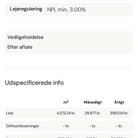
Lejeregulering
NPI, min. 3.00%
Vedligeholdelse
Efter aftale
Udspecificerede info
2
m
Månedligt
Årligt
Leje
4.372,24 kr.
29.877 kr.
358.524 kr.
Driftsomkostninger
- kr.
- kr.
- kr.