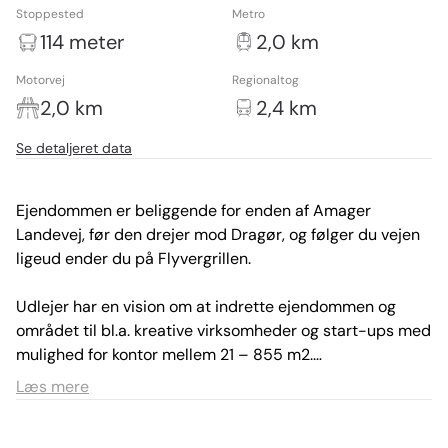
Stoppested
Metro
114 meter
2,0 km
Motorvej
Regionaltog
2,0 km
2,4 km
Se detaljeret data
Ejendommen er beliggende for enden af Amager 
Landevej, før den drejer mod Dragør, og følger du vejen 
ligeud ender du på Flyvergrillen. 

Udlejer har en vision om at indrette ejendommen og 
området til bl.a. kreative virksomheder og start-ups med 
mulighed for kontor mellem 21 – 855 m2.

Læs mere
Lejemålet har et fantastisk lysindfald og med udsigt over 
Københavns Lufthavn på den ene side og villakvarteret 