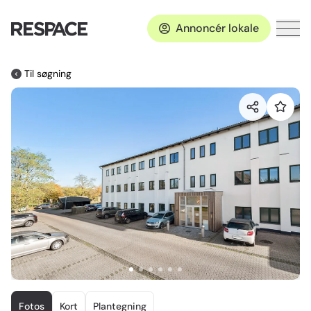
Annoncér lokale
Til søgning
Item
1
Fotos
Kort
Plantegning