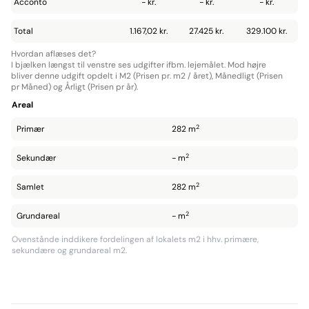
Acconto
- kr.
- kr.
- kr.
Total
1.167,02 kr.
27.425 kr.
329.100 kr.
Hvordan aflæses det?
I bjælken længst til venstre ses udgifter ifbm. lejemålet. Mod højre
bliver denne udgift opdelt i M2 (Prisen pr. m2 / året), Månedligt (Prisen
pr Måned) og Årligt (Prisen pr år).
Areal
2
Primær
282 m
2
Sekundær
- m
2
Samlet
282 m
2
Grundareal
- m
Ovenstånde inddikere fordelingen af lokalets m2 i hhv. primære,
sekundære og grundareal m2.