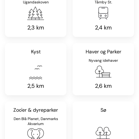
Ugandaskoven
Tårnby St.
2,3 km
2,4 km
Kyst
Haver og Parker
Nyvang idehaver
2,5 km
2,6 km
Zoo'er & dyreparker
Sø
Den Blå Planet, Danmarks
Akvarium