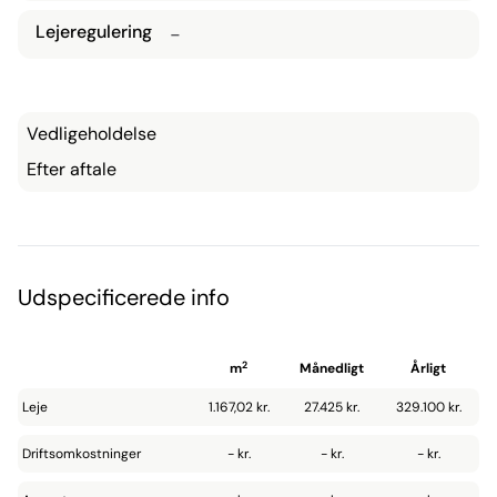
Lejeregulering
-
Vedligeholdelse
Efter aftale
Udspecificerede info
2
m
Månedligt
Årligt
Leje
1.167,02 kr.
27.425 kr.
329.100 kr.
Driftsomkostninger
- kr.
- kr.
- kr.