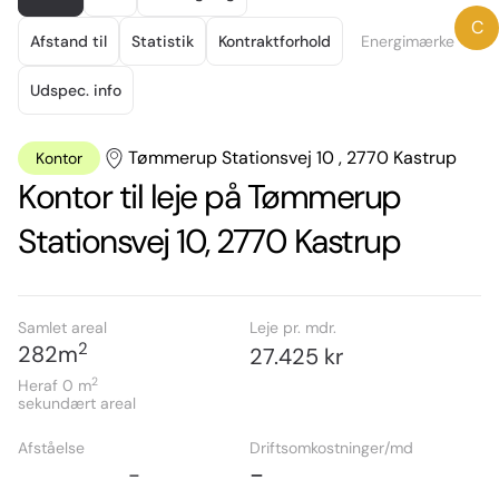
of
C
6
Afstand til
Statistik
Kontraktforhold
Energimærke
Udspec. info
Tømmerup Stationsvej 10 , 2770 Kastrup
Kontor
Kontor til leje på Tømmerup
Stationsvej 10, 2770 Kastrup
Samlet areal
Leje pr. mdr.
2
282
m
27.425 kr
2
Heraf 0
m
sekundært areal
Afståelse
Driftsomkostninger/md
-
-