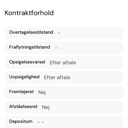
Udendørsareal
Kontraktforhold
Badefaciliteter
Overtagelsestilstand
-
Fraflytningstilstand
-
Storrumskontor
Opsigelsesvarsel
Efter aftale
Uopsigelighed
Efter aftale
Fremlejeret
Nej
Afståelsesret
Nej
Depositum
- -