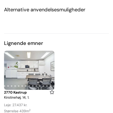
Alternative anvendelsesmuligheder
Lignende emner
Item
2770 Kastrup
Kirstinehøj, 14, 1.
1
of
Leje: 27.437 kr.
17
2
Størrelse 439m