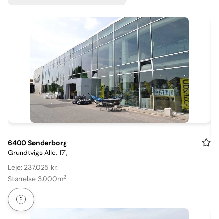
Item
6400 Sønderborg
Grundtvigs Alle, 171,
1
of
Leje: 237.025 kr.
12
2
Størrelse 3.000m