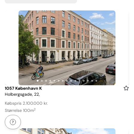
Item
1057 København K
Holbergsgade, 22,
1
of
Købspris 2.100.000 kr.
15
2
Størrelse 100m