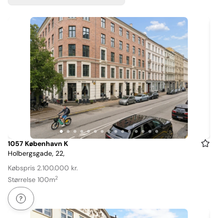
Item
1057 København K
Holbergsgade, 22,
1
of
Købspris 2.100.000 kr.
15
2
Størrelse 100m