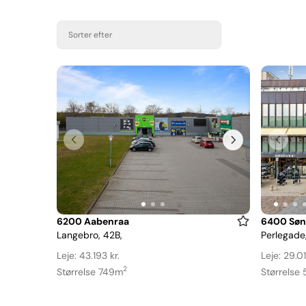
Sorter efter
Item
Item
6200 Aabenraa
6400 Søn
Langebro, 42B,
Perlegade,
1
1
of
of
Leje: 43.193 kr.
Leje: 29.01
3
18
2
Størrelse 749m
Størrelse