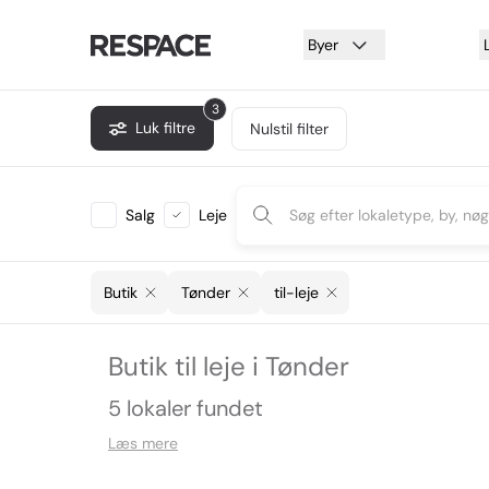
Byer
3
Luk filtre
Nulstil filter
Salg
Leje
Butik
Tønder
til-leje
Butik til leje i Tønder
5 lokaler fundet
Læs mere