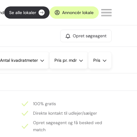
ind
Se alle lokaler
Annoncér lokale
Opret søgeagent
Antal kvadratmeter
Pris pr. mdr
Pris
100% gratis
Direkte kontakt til udlejer/sælger
Opret søgeagent og få besked ved
match