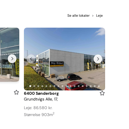
Se alle lokaler
>
Leje
Item
6400 Sønderborg
Grundtvigs Alle, 17,
1
of
Leje: 86.580 kr.
18
2
Størrelse 903m