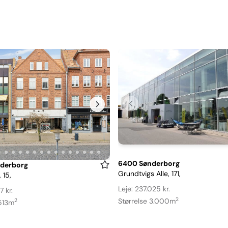
Item
6400 Sønderborg
derborg
Grundtvigs Alle, 171,
 15,
1
of
Leje: 237.025 kr.
7 kr.
12
2
Størrelse 3.000m
2
 513m