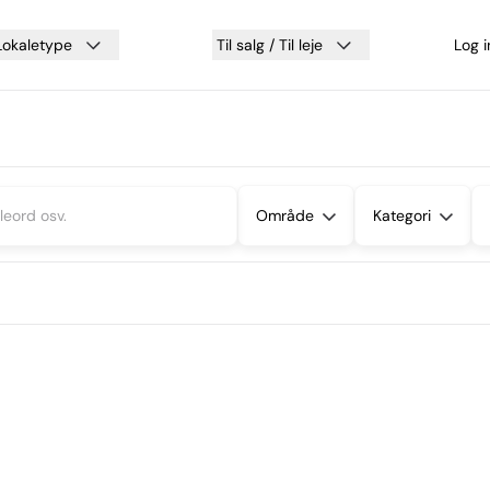
Lokaletype
Til salg / Til leje
Log 
Område
Kategori