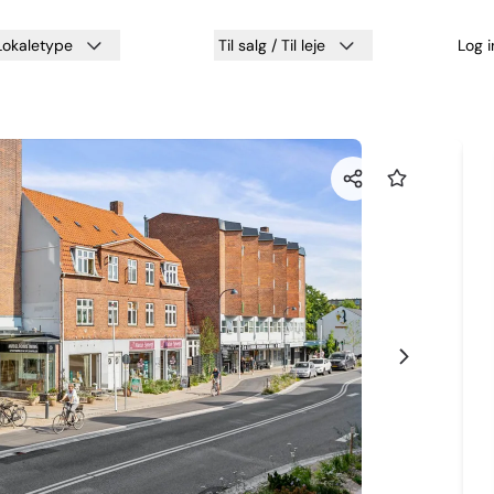
Lokaletype
Til salg / Til leje
Log 