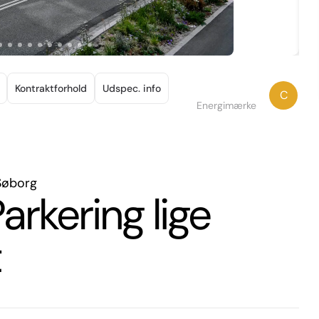
Kontraktforhold
Udspec. info
C
Energimærke
Søborg
arkering lige
t