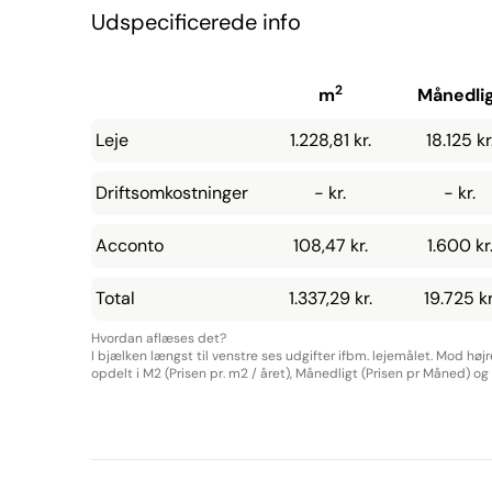
Udspecificerede info
2
m
Månedli
Leje
1.228,81 kr.
18.125 kr
Driftsomkostninger
- kr.
- kr.
Acconto
108,47 kr.
1.600 kr
Total
1.337,29 kr.
19.725 kr
Hvordan aflæses det?
I bjælken længst til venstre ses udgifter ifbm. lejemålet. Mod høj
opdelt i M2 (Prisen pr. m2 / året), Månedligt (Prisen pr Måned) og Å