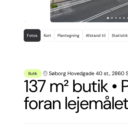
Item
1
Fotos
Kort
Plantegning
Afstand til
Statistik
of
15
Søborg Hovedgade 40 st., 2860 
Butik
137 m² butik • P
foran lejemåle