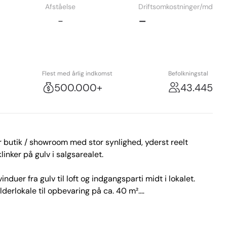
Afståelse
Driftsomkostninger/md
-
-
Flest med årlig indkomst
Befolkningstal
500.000+
43.445
r butik / showroom med stor synlighed, yderst reelt 
inker på gulv i salgsarealet.

duer fra gulv til loft og indgangsparti midt i lokalet. 
lderlokale til opbevaring på ca. 40 m².

lket er blevet en sjældenhed på Søborg Hovedgade), samt 