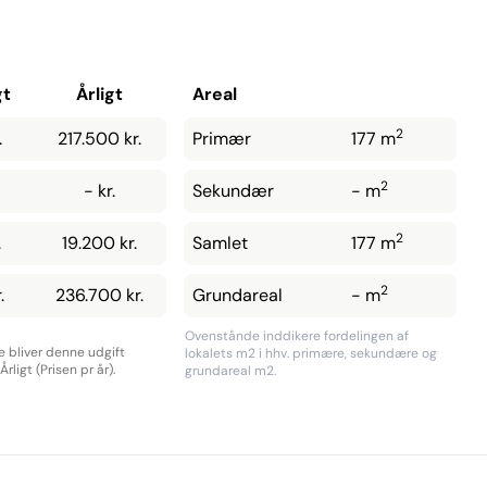
gt
Årligt
Areal
2
.
217.500 kr.
Primær
177 m
2
- kr.
Sekundær
- m
2
.
19.200 kr.
Samlet
177 m
2
.
236.700 kr.
Grundareal
- m
Ovenstånde inddikere fordelingen af
re bliver denne udgift
lokalets m2 i hhv. primære, sekundære og
rligt (Prisen pr år).
grundareal m2.