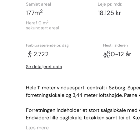
Samlet areal
Leje pr. mdr.
2
177
m
18.125 kr
2
Heraf 0
m
sekundært areal
Forbipasserende pr. dag
Flest i alderen
2.722
0-12 år
Se detaljeret data
Hele 11 meter vinduesparti centralt i Søborg. Supe
forretningslokale og 3,44 meter loftshøjde. Pæne kl
Forretningen indeholder et stort salgslokale med vin
Endvidere lille baglokale, tekøkken samt toilet. Kæ
Læs mere
Der er 1 times parkering lige foran lejemålet (hvi