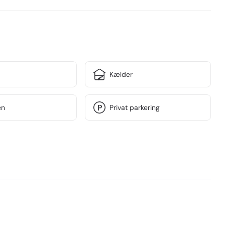
n er nabo til pæn cykelforretning, SeniorShop og 
og Røverkøb.

amt formål der er i ejendommen i forvejen.
Kælder
en
Privat parkering