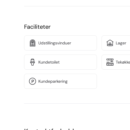
yderligere parkering rundt om hjørnet. Forretninge
Vordingborg Køkkenet. Genbo til Normal, Flügger 
Lokalerne udlejes ikke til formål med varm mad, s
Faciliteter
Udstillingsvinduer
Lager
Kundetoilet
Tekøkk
Kundeparkering