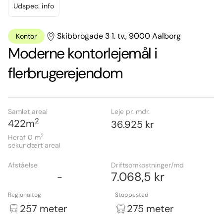
Udspec. info
Skibbrogade 3 1. tv., 9000 Aalborg
Kontor
Moderne kontorlejemål i
flerbrugerejendom
Samlet areal
Leje pr. mdr.
2
422
m
36.925 kr
2
Heraf 0
m
sekundært areal
Afståelse
Driftsomkostninger/md
7.068,5 kr
-
Regionaltog
Stoppested
257 meter
275 meter