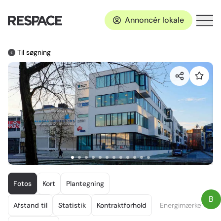
Annoncér lokale
Til søgning
Item
1
Fotos
Kort
Plantegning
of
B
12
Afstand til
Statistik
Kontraktforhold
Energimærke