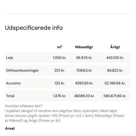
Udspecificerede info
2
m
Månedligt
Årligt
Leje
1.050 kr.
36.925 kr.
443.100 kr.
Driftsomkostninger
201 kr.
7068.5 kr.
84.822 kr.
Acconto
125 kr.
4395.83 kr.
52.749,96 kr.
Total
1.376 kr.
48389.33 kr.
580.671,96 kr.
Hvordan aflæses det?
I bjælken længst til venstre ses udgifter ifbm. lejemålet. Mod højre
bliver denne udgift opdelt i M2 (Prisen pr. m2 / året), Månedligt (Prisen
pr Måned) og Årligt (Prisen pr år).
Areal