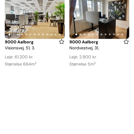
Item
Item
9000 Aalborg
9000 Aalborg
Visionsvej, 51, 3.
Nordvestvej, 31,
1
1
of
of
Leje: 61.200 kr.
Leje: 2.900 kr.
13
12
2
2
Størrelse 664m
Størrelse 5m