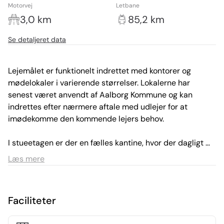
Motorvej
Letbane
3,0 km
85,2 km
Se detaljeret data
Lejemålet er funktionelt indrettet med kontorer og 
mødelokaler i varierende størrelser. Lokalerne har 
senest været anvendt af Aalborg Kommune og kan 
indrettes efter nærmere aftale med udlejer for at 
imødekomme den kommende lejers behov.

I stueetagen er der en fælles kantine, hvor der dagligt 
tilbydes et bredt udvalg af varme og kolde retter samt 
Læs mere
friske salater. Skibbrogade 3 er udstyret med et fuldt 
ventilationsanlæg med kølefunktion, som sikrer et 
behageligt indeklima året rundt.
Faciliteter