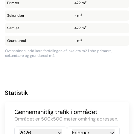
2
Primær
422 m
2
Sekundær
- m
2
Samlet
422 m
2
Grundareal
- m
Ovenstånde inddikere fordelingen af lokalets m2 i hhv. primære,
sekundære og grundareal m2.
Statistik
Gennemsnitlig trafik i området
Området er 500x500 meter omkring adressen.
2026
Februar