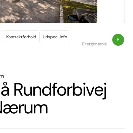
Kontraktforhold
Udspec. info
B
Energimærke
um
 på Rundforbivej
 Nærum