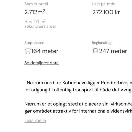
Samlet areal
Leje pr. mdr.
2
2.712
m
272.100 kr
2
Heraf 0
m
sekundært areal
Stoppested
Regionaltog
164 meter
247 meter
Se detaljeret data
I Nærum nord for København ligger Rundforbivej 
let adgang til offentlig transport til både det øvr
Nærum er et oplagt sted at placere sin  virksomhed
gør området attraktiv for internationale vidensvir
Læs mere
Desuden er der kort afstand til DTU, hvorfra  man