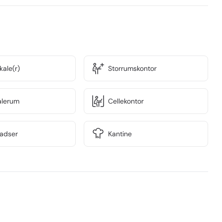
liggende på en hjørnegrund med bymidten. 

lighed for forbipasserende. Ejendommen er netop 
kantine, hvor Serwiz er kantineoperatør, mødecenter, 

t hyggeligt gårdmiljø til fælles brug  for ejendommens 
ale(r)
Storrumskontor
. sal og udgør 2.712 m². Lejemålet fremtræder lyst og 
mulighed  for storrumsmiljø kombineret med mindre 

alerum
Cellekontor
letter på hver langside af det 

ladser
Kantine