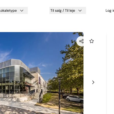
Lokaletype
Til salg / Til leje
Log 