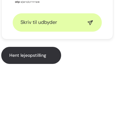
Skriv til udbyder
Hent lejeopstilling