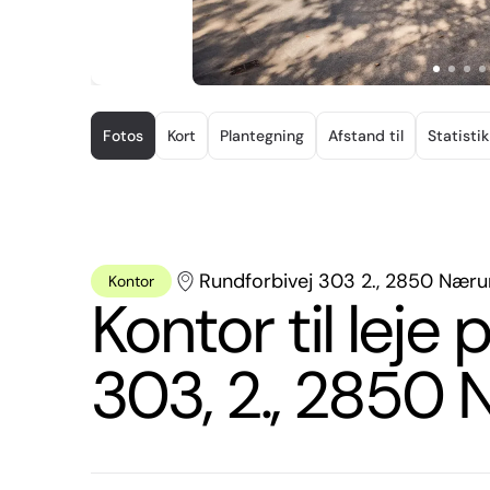
Item
1
Fotos
Kort
Plantegning
Afstand til
Statistik
of
12
Rundforbivej 303 2., 2850 Nær
Kontor
Kontor til leje
303, 2., 2850