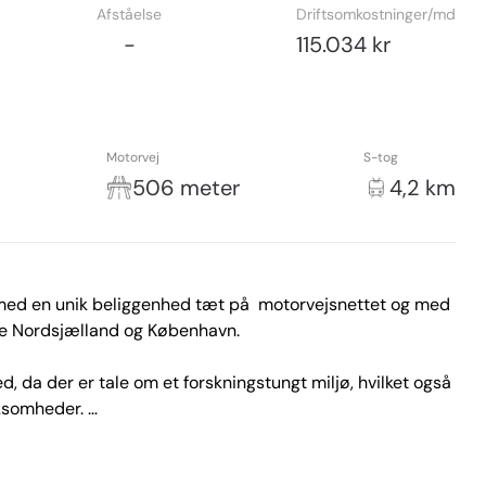
Afståelse
Driftsomkostninger/md
-
115.034 kr
Motorvej
S-tog
506 meter
4,2 km
med en unik beliggenhed tæt på  motorvejsnettet og med 
ige Nordsjælland og København.

, da der er tale om et forskningstungt miljø, hvilket også 
ksomheder. 

ge virksomheder nord for København  rekrutterer dygtige 