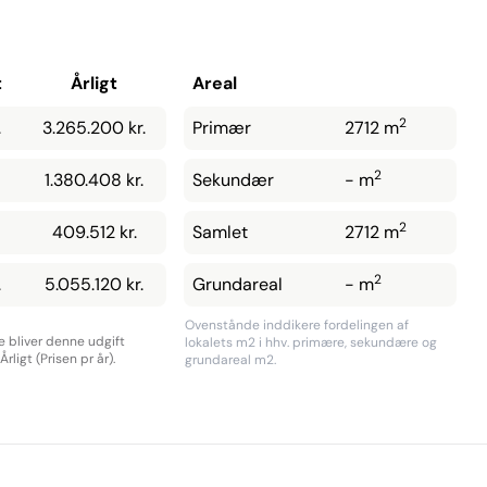
t
Årligt
Areal
2
.
3.265.200 kr.
Primær
2712 m
2
1.380.408 kr.
Sekundær
- m
2
409.512 kr.
Samlet
2712 m
2
.
5.055.120 kr.
Grundareal
- m
Ovenstånde inddikere fordelingen af
re bliver denne udgift
lokalets m2 i hhv. primære, sekundære og
rligt (Prisen pr år).
grundareal m2.