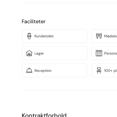
kandidater. Ejendommen er opført i 1985 og er be
Nærumvænge Torv som genbo, som skaber stor syn
omdannet til et moderne flerbrugerhus med fælles 
Faciliteter
reception, bad- og omklædningsfaciliteter  samt e
virksomheder.

Kundetoilet
Mødelok
Det ledige lejemål er placeret på ejendommens 2
moderne med en  fleksibel indretning, som giver 
Lager
Person
 kontorer/mødelokaler. Der findes tekøkkener og toi
åbne kontormiljø.
Reception
100+ p
Kontraktforhold