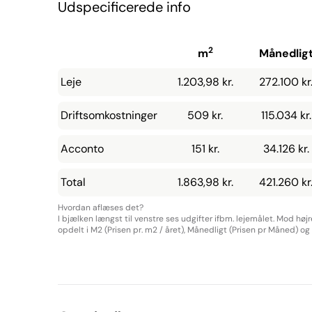
Udspecificerede info
2
m
Månedlig
Leje
1.203,98 kr.
272.100 kr
Driftsomkostninger
509 kr.
115.034 kr.
Acconto
151 kr.
34.126 kr.
Total
1.863,98 kr.
421.260 kr
Hvordan aflæses det?
I bjælken længst til venstre ses udgifter ifbm. lejemålet. Mod høj
opdelt i M2 (Prisen pr. m2 / året), Månedligt (Prisen pr Måned) og Å