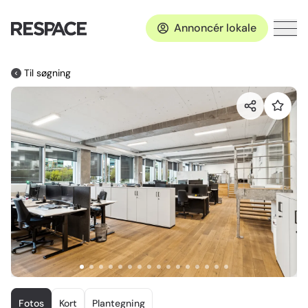
Annoncér lokale
Til søgning
Item
1
Fotos
Kort
Plantegning