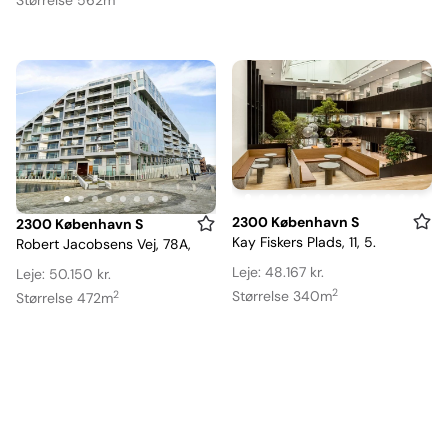
Item
2300 København S
Item
2300 København S
Kay Fiskers Plads, 11, 5.
Robert Jacobsens Vej, 78A,
1
1
of
of
Leje: 48.167 kr.
Leje: 50.150 kr.
13
2
8
Størrelse 340m
2
Størrelse 472m