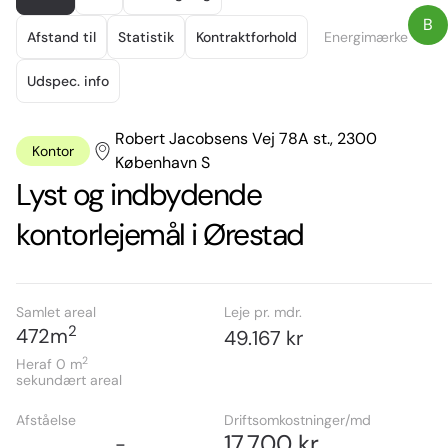
of
B
16
Afstand til
Statistik
Kontraktforhold
Energimærke
Udspec. info
Robert Jacobsens Vej 78A st., 2300
Kontor
København S
Lyst og indbydende
kontorlejemål i Ørestad
Samlet areal
Leje pr. mdr.
2
472
m
49.167 kr
2
Heraf 0
m
sekundært areal
Afståelse
Driftsomkostninger/md
17.700 kr
-