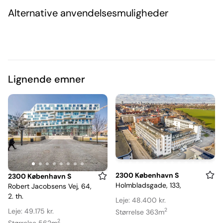
Alternative anvendelsesmuligheder
Lignende emner
Item
2300 København S
Item
2300 København S
Holmbladsgade, 133,
Robert Jacobsens Vej, 64,
1
1
2. th.
of
of
Leje: 48.400 kr.
17
Leje: 49.175 kr.
2
8
Størrelse 363m
2
Størrelse 562m