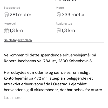
Stoppested
Metro
281 meter
333 meter
Motorvej
Regionaltog
1,3 km
1,3 km
Se detaljeret data
Velkommen til dette spændende erhvervslejemål på 
Robert Jacobsens Vej 78A, st., 2300 København S.

Her udbydes et moderne og særdeles rummeligt 
kontorlejemål på 472 m² i stueplan, beliggende i et 
attraktivt erhvervsområde i Ørestad. Lejemålet 
henvender sig til virksomheder, der har behov for større, 
sammenhængende arealer og ønsker en præsentabel 
Læs mere
adresse med gode adgangsforhold.
