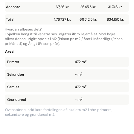
Acconto
67,26 kr.
2645.5 kr.
31.746 kr.
Total
1.767,27 kr.
69512.5 kr.
834.150 kr.
Hvordan aflæses det?
I bjælken længst til venstre ses udgifter ifbm. lejemålet. Mod højre
bliver denne udgift opdelt i M2 (Prisen pr. m2 / året), Månedligt (Prisen
pr Måned) og Årligt (Prisen pr år).
Areal
2
Primær
472 m
2
Sekundær
- m
2
Samlet
472 m
2
Grundareal
- m
Ovenstånde inddikere fordelingen af lokalets m2 i hhv. primære,
sekundære og grundareal m2.