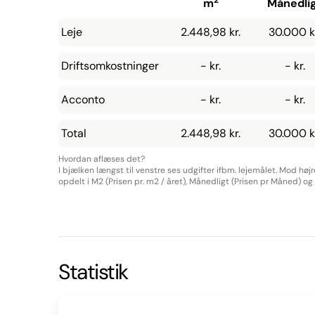
2
m
Månedli
Leje
2.448,98 kr.
30.000 k
Driftsomkostninger
- kr.
- kr.
Acconto
- kr.
- kr.
Total
2.448,98 kr.
30.000 k
Hvordan aflæses det?
I bjælken længst til venstre ses udgifter ifbm. lejemålet. Mod høj
opdelt i M2 (Prisen pr. m2 / året), Månedligt (Prisen pr Måned) og Å
Statistik