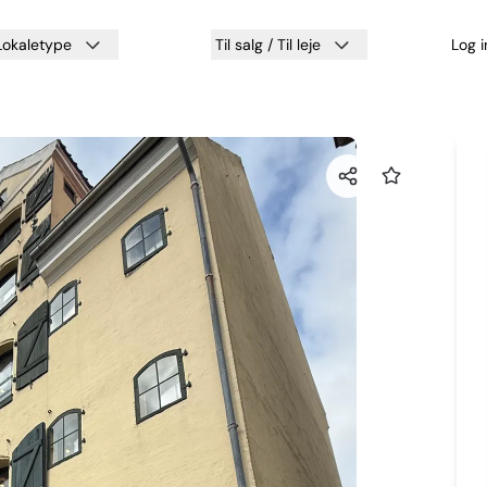
Lokaletype
Til salg / Til leje
Log 