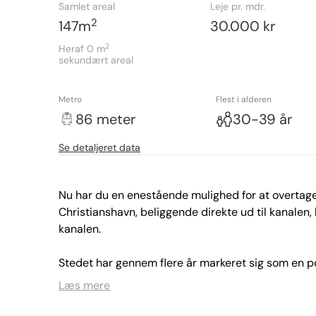
Samlet areal
Leje pr. mdr.
2
147
m
30.000 kr
2
Heraf 0
m
sekundært areal
Metro
Flest i alderen
86 meter
30-39 år
Se detaljeret data
Nu har du en enestående mulighed for at overtage 
Christianshavn, beliggende direkte ud til kanalen,
kanalen.

Stedet har gennem flere år markeret sig som en p
helt unik kombination af håndværk, kvalitet og at
Læs mere
pakhus, er rammerne sat for et sted, der skiller 
udsigten til kanalen giver en stemning, som gæste