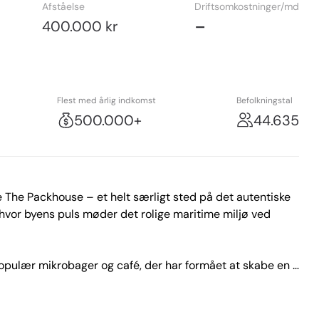
Afståelse
Driftsomkostninger/md
-
400.000 kr
Flest med årlig indkomst
Befolkningstal
500.000+
44.635
The Packhouse – et helt særligt sted på det autentiske 
 hvor byens puls møder det rolige maritime miljø ved 
opulær mikrobager og café, der har formået at skabe en 
mosfære. Med en placering i et charmerende, historisk 
sig ud fra mængden. De rå vægge, den varme indretning og 
rne elsker – og som trækker både lokale beboere, 