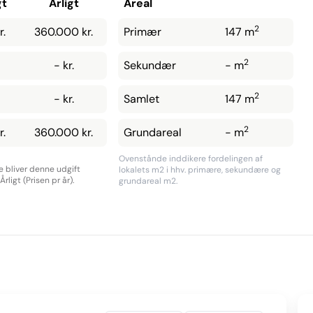
gt
Årligt
Areal
2
r.
360.000 kr.
Primær
147 m
2
- kr.
Sekundær
- m
2
- kr.
Samlet
147 m
2
r.
360.000 kr.
Grundareal
- m
Ovenstånde inddikere fordelingen af
re bliver denne udgift
lokalets m2 i hhv. primære, sekundære og
rligt (Prisen pr år).
grundareal m2.