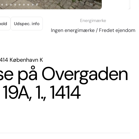
Energimærke
hold
Udspec. info
Ingen energimærke / Fredet ejendom
1414 København K
else på Overgaden
A, 1., 1414