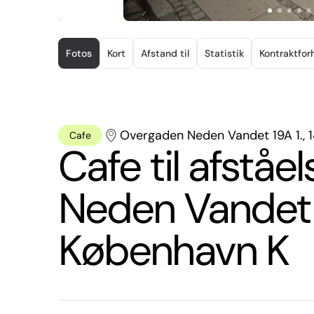
Item
1
Fotos
Kort
Afstand til
Statistik
Kontraktfor
of
14
Overgaden Neden Vandet 19A 1., 
Cafe
Cafe til afstå
Neden Vandet 19
København K