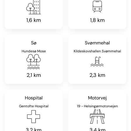
1,6 km
1,8 km
Sø
Svømmehal
Hundesø Mose
Kildeskovshallen Svømmehal
2,1 km
2,3 km
Hospital
Motorvej
Gentofte Hospital
19 - Helsingørmotorvejen
3,2 km
3,4 km