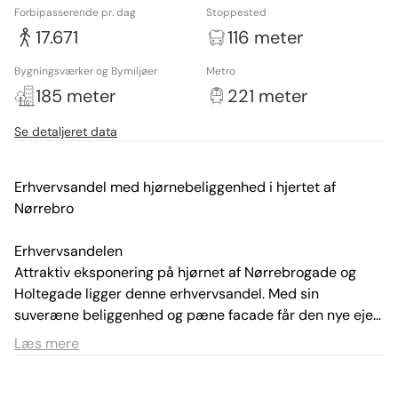
Forbipasserende pr. dag
Stoppested
17.671
116 meter
Bygningsværker og Bymiljøer
Metro
185 meter
221 meter
Se detaljeret data
Erhvervsandel med hjørnebeliggenhed i hjertet af 
Nørrebro

Erhvervsandelen

Attraktiv eksponering på hjørnet af Nørrebrogade og 
Holtegade ligger denne erhvervsandel. Med sin 
suveræne beliggenhed og pæne facade får den nye ejer 
alle forudsætninger for at etablere en veldrevet 
Læs mere
restaurant/cafe eller lignende. Med sine 296 m² er der 
god plads til de siddende gæster og ligeledes god 