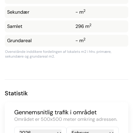
2
Sekundær
- m
2
Samlet
296 m
2
Grundareal
- m
Ovenstånde inddikere fordelingen af lokalets m2 i hhv. primære,
sekundære og grundareal m2.
Statistik
Gennemsnitlig trafik i området
Området er 500x500 meter omkring adressen.
2026
Februar