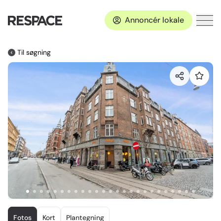
Annoncér lokale
Til søgning
Item
1
Fotos
Kort
Plantegning