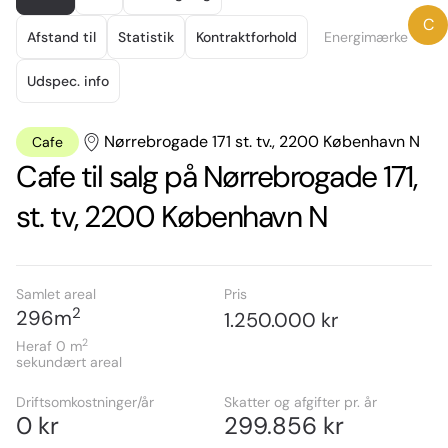
of
C
25
Afstand til
Statistik
Kontraktforhold
Energimærke
Udspec. info
Nørrebrogade 171 st. tv., 2200 København N
Cafe
Cafe til salg på Nørrebrogade 171,
st. tv, 2200 København N
Samlet areal
Pris
2
296
m
1.250.000 kr
2
Heraf 0
m
sekundært areal
Driftsomkostninger/år
Skatter og afgifter pr. år
0 kr
299.856 kr