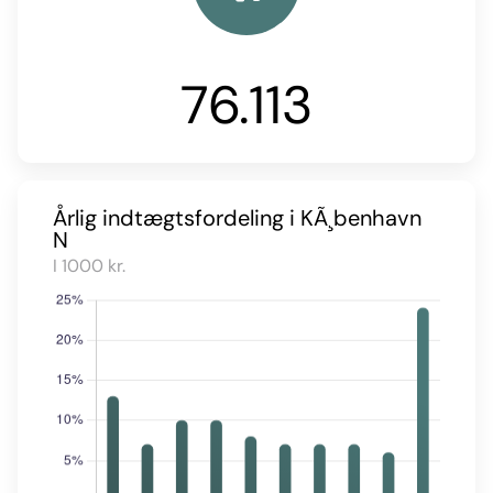
76.113
Årlig indtægtsfordeling i KÃ¸benhavn
N
I 1000 kr.