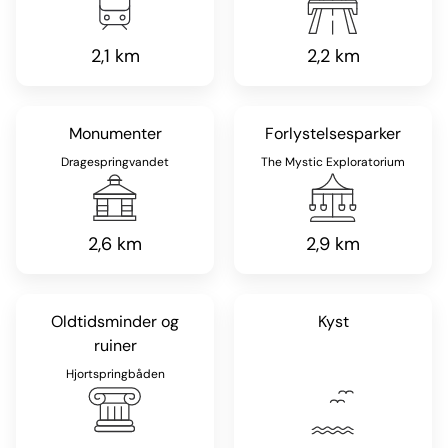
2,1 km
2,2 km
Monumenter
Forlystelsesparker
Dragespringvandet
The Mystic Exploratorium
2,6 km
2,9 km
Oldtidsminder og
Kyst
ruiner
Hjortspringbåden