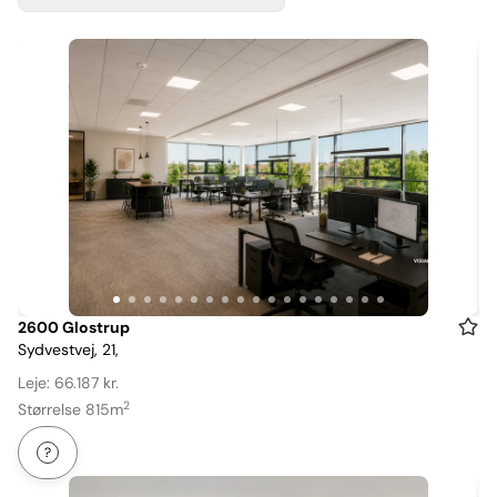
Item
2600 Glostrup
Sydvestvej, 21,
1
of
Leje: 66.187 kr.
18
2
Størrelse 815m