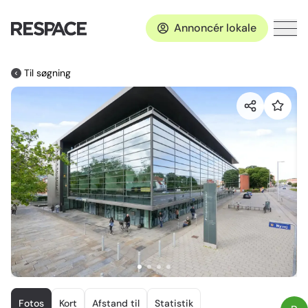
Annoncér lokale
Til søgning
Item
1
Fotos
Kort
Afstand til
Statistik