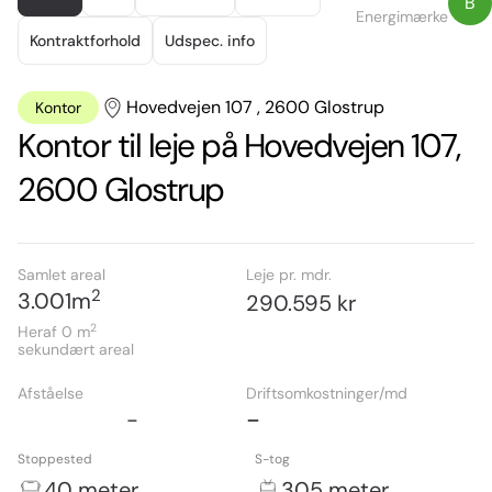
B
of
Energimærke
4
Kontraktforhold
Udspec. info
Hovedvejen 107 , 2600 Glostrup
Kontor
Kontor til leje på Hovedvejen 107,
2600 Glostrup
Samlet areal
Leje pr. mdr.
2
3.001
m
290.595 kr
2
Heraf 0
m
sekundært areal
Afståelse
Driftsomkostninger/md
-
-
Stoppested
S-tog
40 meter
305 meter