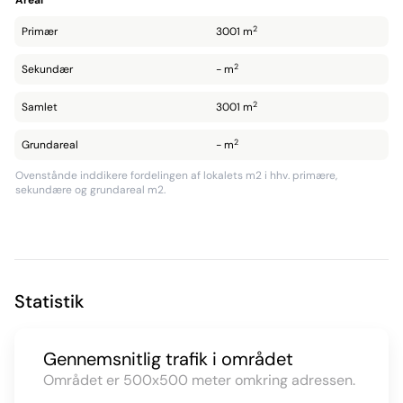
Areal
2
Primær
3001 m
2
Sekundær
- m
2
Samlet
3001 m
2
Grundareal
- m
Ovenstånde inddikere fordelingen af lokalets m2 i hhv. primære,
sekundære og grundareal m2.
Statistik
Gennemsnitlig trafik i området
Området er 500x500 meter omkring adressen.