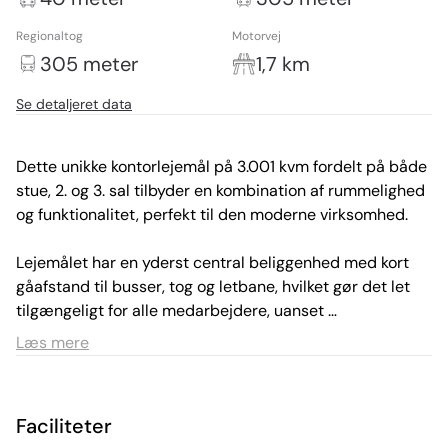
Regionaltog
Motorvej
305 meter
1,7 km
Se detaljeret data
Dette unikke kontorlejemål på 3.001 kvm fordelt på både 
stue, 2. og 3. sal tilbyder en kombination af rummelighed 
og funktionalitet, perfekt til den moderne virksomhed.

Lejemålet har en yderst central beliggenhed med kort 
gåafstand til busser, tog og letbane, hvilket gør det let 
tilgængeligt for alle medarbejdere, uanset 
transportmiddel. Derudover er der badefaciliteter til 
Læs mere
rådighed, perfekt til dem, der cykler eller løber til og fra 
arbejde.
Faciliteter