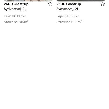
Item
Item
2600 Glostrup
2600 Glostrup
Sydvestvej, 21,
Sydvestvej, 21,
1
1
of
of
Leje: 66.187 kr.
Leje: 51.838 kr.
18
17
2
2
Størrelse 815m
Størrelse 638m