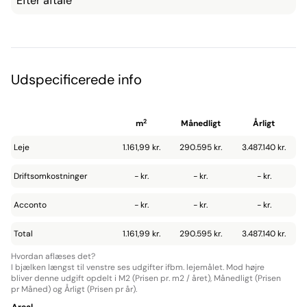
Efter aftale
Udspecificerede info
2
m
Månedligt
Årligt
Leje
1.161,99 kr.
290.595 kr.
3.487.140 kr.
Driftsomkostninger
- kr.
- kr.
- kr.
Acconto
- kr.
- kr.
- kr.
Total
1.161,99 kr.
290.595 kr.
3.487.140 kr.
Hvordan aflæses det?
I bjælken længst til venstre ses udgifter ifbm. lejemålet. Mod højre
bliver denne udgift opdelt i M2 (Prisen pr. m2 / året), Månedligt (Prisen
pr Måned) og Årligt (Prisen pr år).