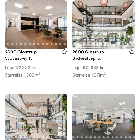
Item
Item
2600 Glostrup
2600 Glostrup
Sydvestvej, 15,
Sydvestvej, 15,
1
1
of
of
Leje: 172.883 kr.
Leje: 102.638 kr.
16
16
2
2
Størrelse 1.886m
Størrelse 1.071m