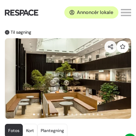
Annoncér lokale
Til søgning
Item
1
Fotos
Kort
Plantegning