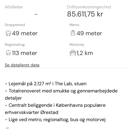
Afståelse
Driftsomkostninger/md
85.611,75 kr
-
Stoppested
Metro
49 meter
49 meter
Regionaltog
Motorvej
113 meter
1,2 km
Se detaljeret data
- Lejemål på 2.127 m² i The Lab, stuen

- Totalrenoveret med smukke og gennemarbejdede 
detaljer

- Centralt beliggende i Københavns populære 
erhvervskvarter Ørestad

- Lige ved metro, regionaltog, bus og motorvej

Uendelige muligheder
