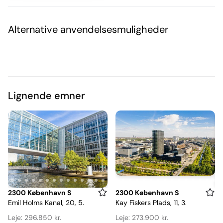
Alternative anvendelsesmuligheder
Lignende emner
Item
Item
2300 København S
2300 København S
Emil Holms Kanal, 20, 5.
Kay Fiskers Plads, 11, 3.
1
1
of
of
Leje: 296.850 kr.
Leje: 273.900 kr.