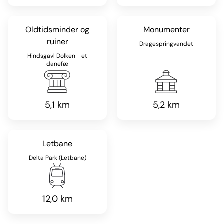
Oldtidsminder og
Monumenter
ruiner
Dragespringvandet
Hindsgavl Dolken - et
danefæ
5,1 km
5,2 km
Letbane
Delta Park (Letbane)
12,0 km