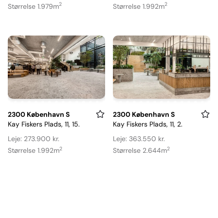
30
19
2
2
Størrelse 1.979m
Størrelse 1.992m
Item
Item
2300 København S
2300 København S
Kay Fiskers Plads, 11, 15.
Kay Fiskers Plads, 11, 2.
1
1
of
of
Leje: 273.900 kr.
Leje: 363.550 kr.
19
15
2
2
Størrelse 1.992m
Størrelse 2.644m