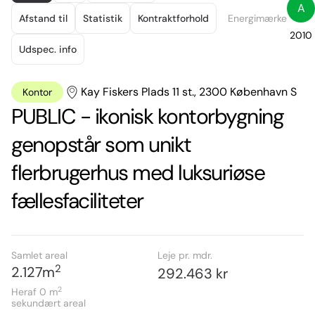
of
A
17
Afstand til
Statistik
Kontraktforhold
Energimærke
2010
Udspec. info
Kay Fiskers Plads 11 st., 2300 København S
Kontor
PUBLIC - ikonisk kontorbygning
genopstår som unikt
flerbrugerhus med luksuriøse
fællesfaciliteter
Samlet areal
Leje pr. mdr.
2
2.127
m
292.463 kr
2
Heraf 0
m
sekundært areal