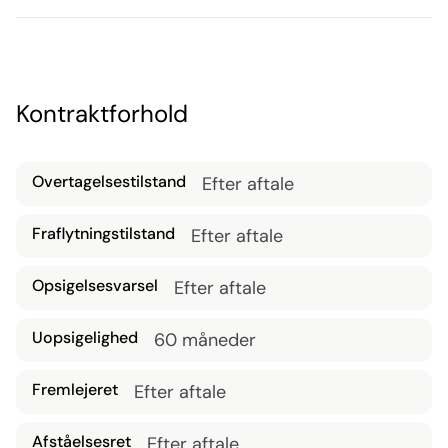
med eksklusive matte sorte detaljer
Reception
Cellekontor
Kontraktforhold
Restaurant
Overtagelsestilstand
Efter aftale
Fraflytningstilstand
Efter aftale
100+ pladser
Opsigelsesvarsel
Efter aftale
Uopsigelighed
60 måneder
Fremlejeret
Efter aftale
Afståelsesret
Efter aftale