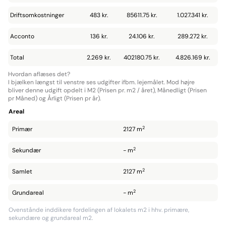
Driftsomkostninger
483 kr.
85611.75 kr.
1.027.341 kr.
Acconto
136 kr.
24.106 kr.
289.272 kr.
Total
2.269 kr.
402180.75 kr.
4.826.169 kr.
Hvordan aflæses det?
I bjælken længst til venstre ses udgifter ifbm. lejemålet. Mod højre
bliver denne udgift opdelt i M2 (Prisen pr. m2 / året), Månedligt (Prisen
pr Måned) og Årligt (Prisen pr år).
Areal
2
Primær
2127 m
2
Sekundær
- m
2
Samlet
2127 m
2
Grundareal
- m
Ovenstånde inddikere fordelingen af lokalets m2 i hhv. primære,
sekundære og grundareal m2.